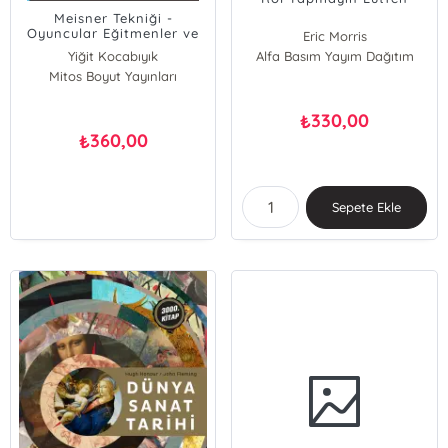
Meisner Tekniği -
Oyuncular Eğitmenler ve
Eric Morris
Yönetmenler İçin
Yiğit Kocabıyık
Alfa Basım Yayım Dağıtım
Mitos Boyut Yayınları
330,00
₺
360,00
₺
Sepete Ekle