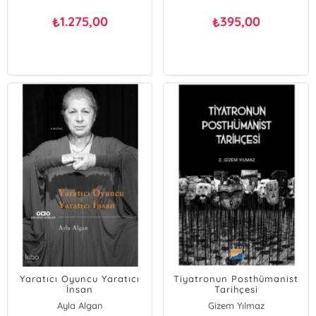
1.275,00
395,00
₺
₺
Yaratıcı Oyuncu Yaratıcı
Tiyatronun Posthümanist
İnsan
Tarihçesi
Ayla Algan
Gizem Yılmaz