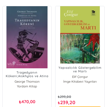
Yapısalcılık Göstergebilim
ve Martı
Tragedyanın
Kökeni;Aiskhylos ve Atina
Elif Çongur
George Thomson
İmge Kitabevi Yayınları
Yordam Kitap
₺
299,00
470,00
₺
239,20
₺