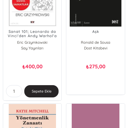
Sanat 101; Leonardo da
Aşk
Vinci'den Andy Warhol'a
Sanat Hakkında Bilmeniz
Eric Grzymkowski
Ronald de Sousa
Gereken Her Şey
Say Yayınları
Dost Kitabevi
400,00
275,00
₺
₺
Sepete Ekle