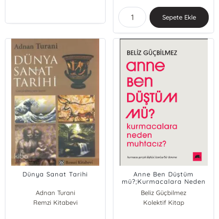
Sepete Ekle
Dünya Sanat Tarihi
Anne Ben Düştüm
mü?;Kurmacalara Neden
Muhtacız? Kurmaca-
Adnan Turani
Beliz Güçbilmez
Gerçek İlişkisi Üzerine Bir
Remzi Kitabevi
Kolektif Kitap
Deneme