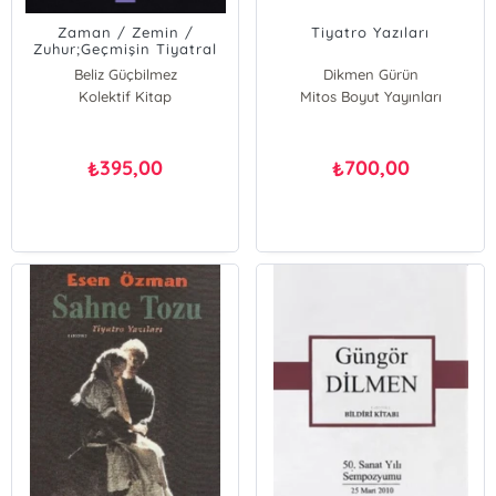
Zaman / Zemin /
Tiyatro Yazıları
Zuhur;Geçmişin Tiyatral
Temsili Doğrusal
Beliz Güçbilmez
Dikmen Gürün
Perspektifli Resimden
Kolektif Kitap
Mitos Boyut Yayınları
Minyatüre
395,00
700,00
₺
₺