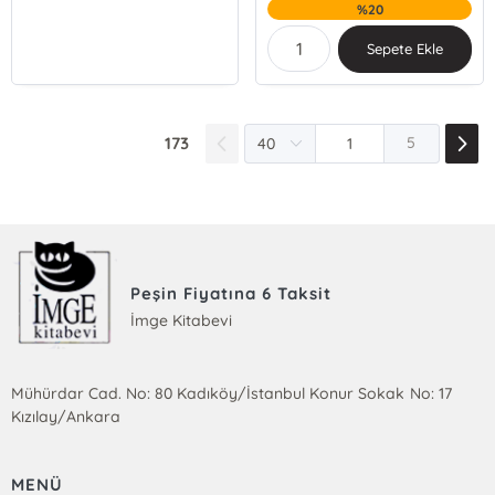
%20
Sepete Ekle
173
5
Peşin Fiyatına 6 Taksit
İmge Kitabevi
Mühürdar Cad. No: 80 Kadıköy/İstanbul Konur Sokak No: 17
Kızılay/Ankara
MENÜ