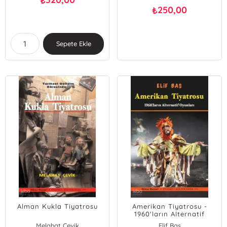
₺
250,00
₺
Sepete Ekle
Alman Kukla Tiyatrosu
Amerikan Tiyatrosu -
1960'ların Alternatif
Oyunları
Melahat Çevik
Elif Baş