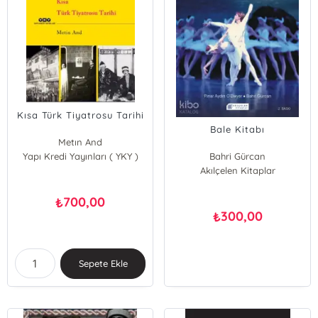
Kısa Türk Tiyatrosu Tarihi
Bale Kitabı
Metın And
Yapı Kredi Yayınları ( YKY )
Bahri Gürcan
Pınar Aydın O’Dwyer
Akılçelen Kitaplar
700,00
₺
300,00
₺
Sepete Ekle