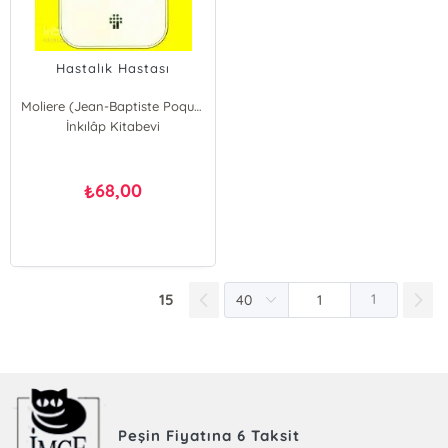
Hastalık Hastası
Moliere (Jean-Baptiste Poquelin)
İnkılâp Kitabevi
68,00
₺
15
1
Peşin Fiyatına 6 Taksit