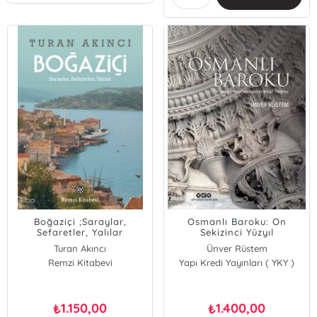
Boğaziçi ;Saraylar,
Osmanlı Baroku: On
Sefaretler, Yalılar
Sekizinci Yüzyıl
İstanbulu’nun Mimari
Turan Akıncı
Ünver Rüstem
Yenilenişi
Remzi Kitabevi
Yapı Kredi Yayınları ( YKY )
Pelin Aykut
1.150,00
1.400,00
₺
₺