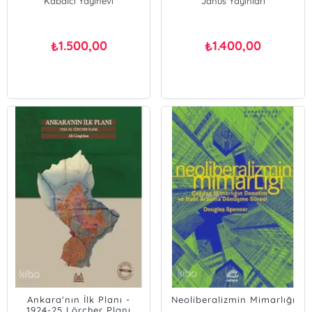
Kabalcı Yayınevi
Janus Yayınları
1.500,00
1.400,00
₺
₺
Ankara'nın İlk Planı -
Neoliberalizmin Mimarlığı
1924-25 Lörcher Planı