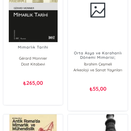
Mimarlık Tarihi
Orta Asya ve Karahanlı
Dönemi Mimarisi;
Gérard Monnier
Antikçağ'dan XII. Yüzyıla
Dost Kitabevi
İbrahim Çeşmeli
Kadar
Arkeoloji ve Sanat Yayınları
265,00
₺
55,00
₺