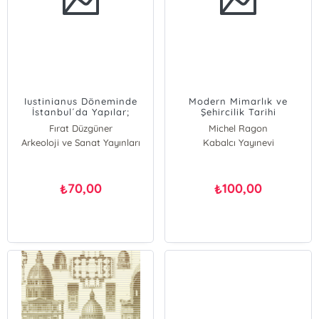
Iustinianus Döneminde
Modern Mimarlık ve
İstanbul´da Yapılar;
Şehircilik Tarihi
Prokopius'un Birinci
Fırat Düzgüner
Michel Ragon
Kitabının Analizi
Arkeoloji ve Sanat Yayınları
Kabalcı Yayınevi
70,00
100,00
₺
₺