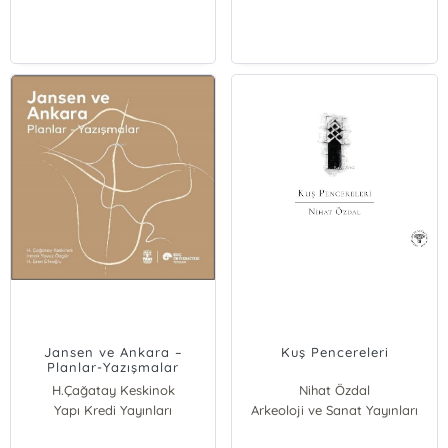
Jansen ve Ankara –
Kuş Pencereleri
Planlar-Yazışmalar
H.Çağatay Keskinok
Nihat Özdal
Yapı Kredi Yayınları
Irmak Yavuz Özgür
Arkeoloji ve Sanat Yayınları
H. Eren Efeoğlu