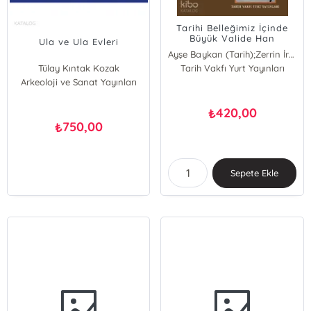
Tarihi Belleğimiz İçinde
Büyük Valide Han
Ula ve Ula Evleri
Ayşe Baykan (Tarih);Zerrin İren Boynudelik;Burak Sevingen;Ayşegül Baykan
Tülay Kıntak Kozak
Tarih Vakfı Yurt Yayınları
Ayşegül Baykan
Arkeoloji ve Sanat Yayınları
Ayşe Baykan (Tarih)
Zerrin İren Boynudelik
Burak Sevingen
420,00
₺
750,00
₺
Sepete Ekle