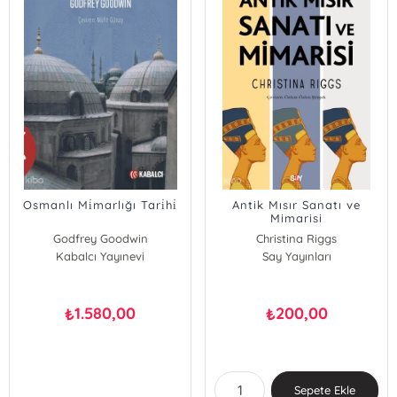
Osmanlı Mi̇marlığı Tari̇hi̇
Antik Mısır Sanatı ve
Mimarisi
Godfrey Goodwin
Christina Riggs
Kabalcı Yayınevi
Say Yayınları
1.580,00
200,00
₺
₺
Sepete Ekle