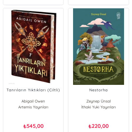
Tanrıların Yıktıkları (Ciltli)
Nestorha
Abigail Owen
Zeynep Ünsal
Artemis Yayınları
İthaki Yuki Yayınları
545,00
220,00
₺
₺