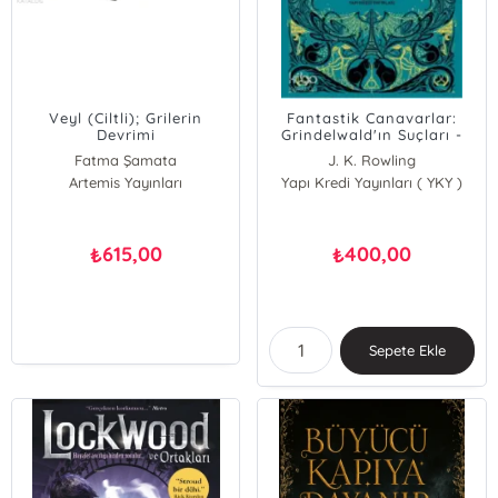
Veyl (Ciltli); Grilerin
Fantastik Canavarlar:
Devrimi
Grindelwald'ın Suçları -
Orijinal Senaryo
Fatma Şamata
J. K. Rowling
Artemis Yayınları
Yapı Kredi Yayınları ( YKY )
615,00
400,00
₺
₺
Sepete Ekle