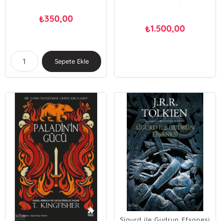
350,00
₺
1.500,00
₺
Sepete Ekle
Sigurd ile Gudrun Efsanesi