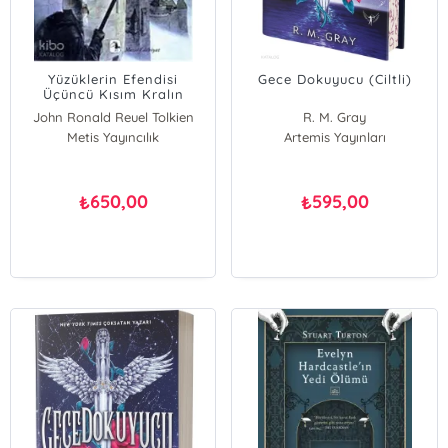
Yüzüklerin Efendisi
Gece Dokuyucu (Ciltli)
Üçüncü Kısım Kralın
Dönüşü; Kralın Dönüşü
John Ronald Reuel Tolkien
R. M. Gray
Metis Yayıncılık
Artemis Yayınları
650,00
595,00
₺
₺