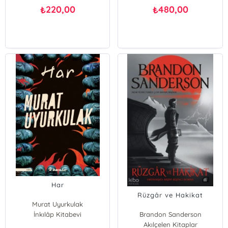
220,00
480,00
₺
₺
Har
Rüzgâr ve Hakikat
Murat Uyurkulak
İnkılâp Kitabevi
Brandon Sanderson
Akılçelen Kitaplar