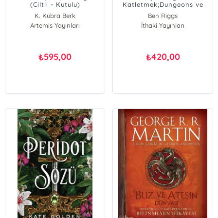
(Ciltli - Kutulu)
Katletmek;Dungeons ve
Dragons’ın Gizli Hikâyesi
K. Kübra Berk
Ben Riggs
Artemis Yayınları
İthaki Yayınları
595,00
420,00
₺
₺