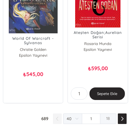
Ateşten Doğan;Aurelian
Serisi
World Of Warcraft -
Sylvanas
Rosaria Munda
Christie Golden
Epsilon Yayınevi
Epsilon Yayınevi
595,00
₺
545,00
₺
Sepete Ekle
689
18