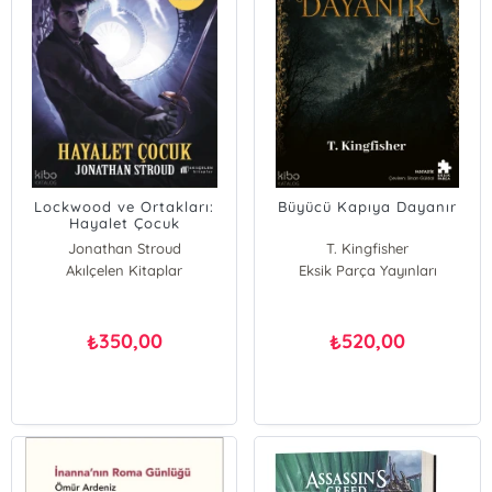
Lockwood ve Ortakları:
Büyücü Kapıya Dayanır
Hayalet Çocuk
Jonathan Stroud
T. Kingfisher
Akılçelen Kitaplar
Eksik Parça Yayınları
350,00
520,00
₺
₺