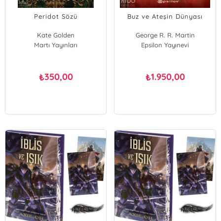
Peridot Sözü
Buz ve Ateşin Dünyası
Kate Golden
George R. R. Martin
Martı Yayınları
Epsilon Yayınevi
Elio Garcia
Linda Antonsson
350,00
1.950,00
₺
₺