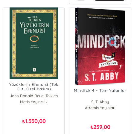
Yüzüklerin Efendisi (Tek
Cilt, Özel Basım)
Mindfck 4 - Tüm Yalanlar
John Ronald Reuel Tolkien
Metis Yayıncılık
S. T. Abby
Artemis Yayınları
1.550,00
₺
259,00
₺