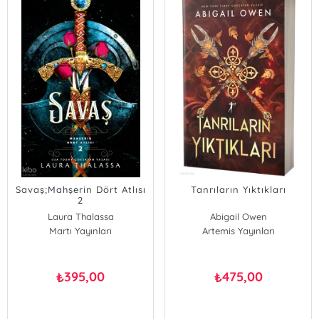
Savaş;Mahşerin Dört Atlısı
Tanrıların Yıktıkları
2
Laura Thalassa
Abigail Owen
Martı Yayınları
Artemis Yayınları
395,00
475,00
₺
₺