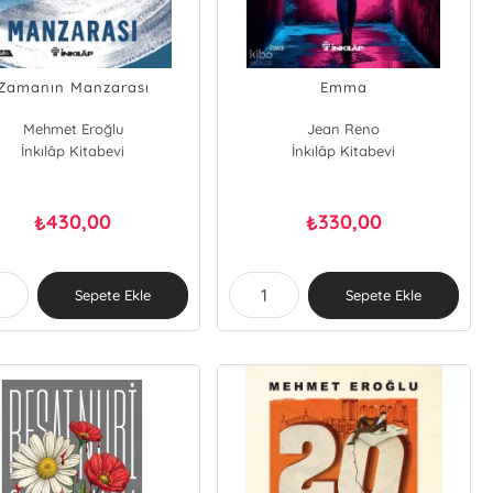
Zamanın Manzarası
Emma
Mehmet Eroğlu
Jean Reno
İnkılâp Kitabevi
İnkılâp Kitabevi
430,00
330,00
₺
₺
Sepete Ekle
Sepete Ekle