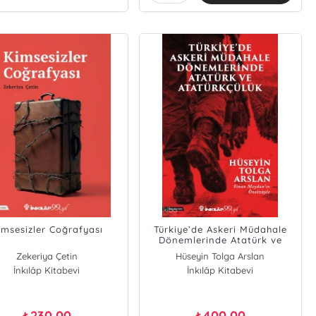
imsesizler Coğrafyası
Türkiye’de Askeri Müdahale
Dönemlerinde Atatürk ve
Atatürkçülük
Zekeriya Çetin
Hüseyin Tolga Arslan
İnkılâp Kitabevi
İnkılâp Kitabevi
230,00
400,00