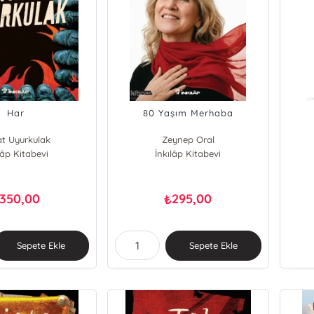
Har
80 Yaşım Merhaba
t Uyurkulak
Zeynep Oral
lâp Kitabevi
İnkılâp Kitabevi
350,00
295,00
₺
Sepete Ekle
Sepete Ekle