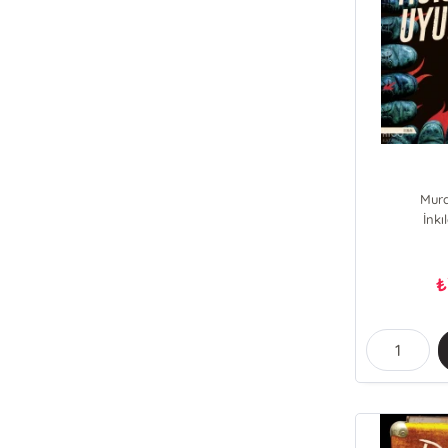
Mura
İnkı
₺