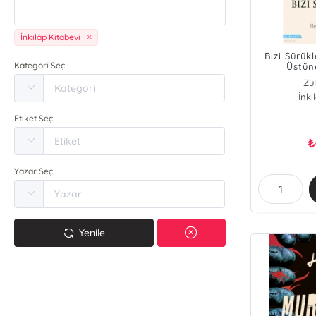
İnkılâp Kitabevi
Bizi Sürük
Kategori Seç
Üstün
Zül
İnkı
Etiket Seç
₺
Yazar Seç
Yenile