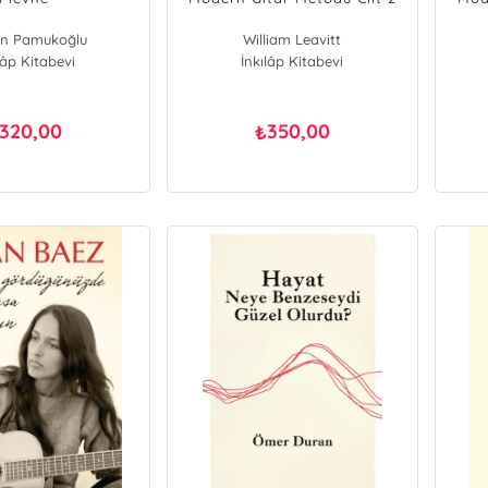
n Pamukoğlu
William Leavitt
lâp Kitabevi
İnkılâp Kitabevi
320,00
350,00
₺