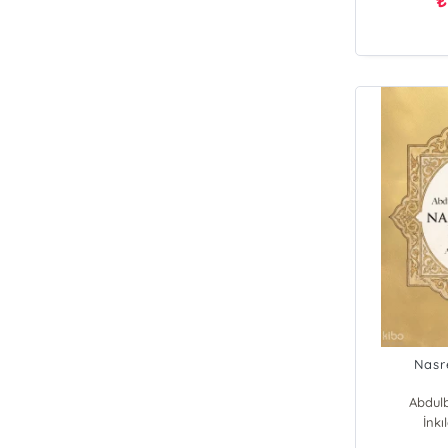
₺
Nasr
Abdulb
İnkı