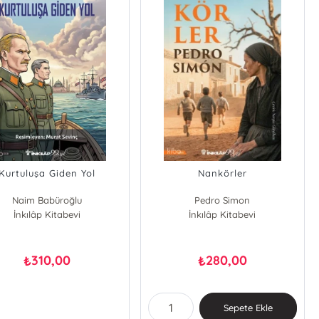
Kurtuluşa Giden Yol
Nankörler
Naim Babüroğlu
Pedro Simon
İnkılâp Kitabevi
İnkılâp Kitabevi
310,00
280,00
₺
₺
Sepete Ekle