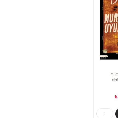
Mura
İnkı
₺