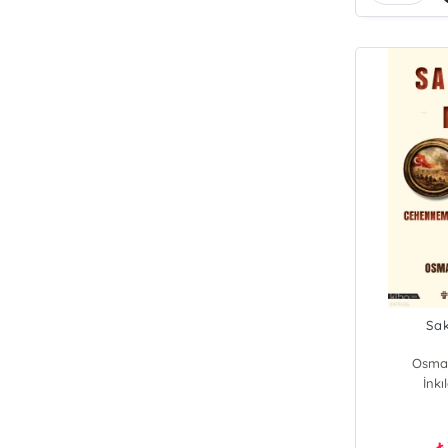
Sa
Osma
İnkı