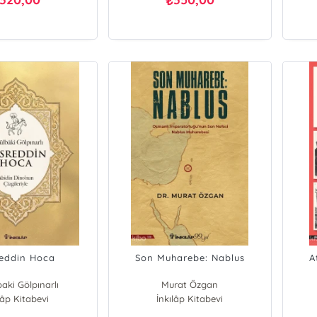
₺
eddin Hoca
Son Muharebe: Nablus
A
aki Gölpınarlı
Murat Özgan
lâp Kitabevi
İnkılâp Kitabevi