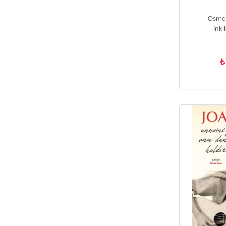
Osma
İnkı
₺