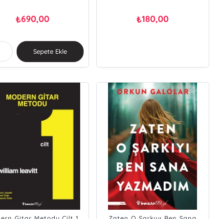
690,00
180,00
₺
₺
Sepete Ekle
ern Gitar Metodu Cilt 1
Zaten O Şarkıyı Ben Sana