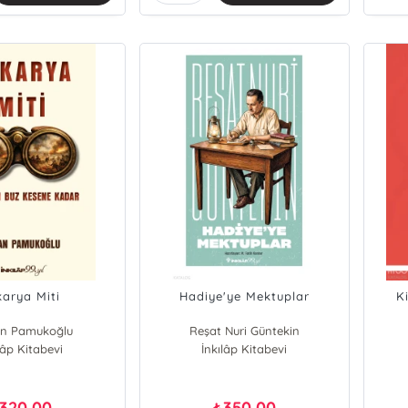
karya Miti
Hadiye'ye Mektuplar
K
n Pamukoğlu
Reşat Nuri Güntekin
lâp Kitabevi
İnkılâp Kitabevi
320,00
350,00