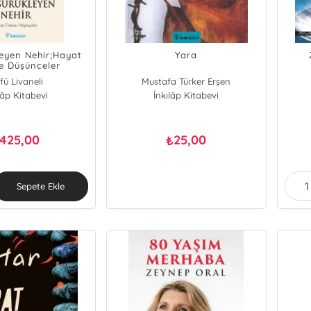
leyen Nehir;Hayat
Yara
e Düşünceler
fü Livaneli
Mustafa Türker Erşen
lâp Kitabevi
İnkılâp Kitabevi
425,00
25,00
₺
Sepete Ekle