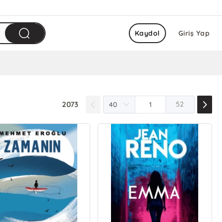
Kaydol
Giriş Yap
2073
52