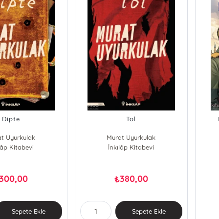
Dipte
Tol
t Uyurkulak
Murat Uyurkulak
lâp Kitabevi
İnkılâp Kitabevi
300,00
380,00
₺
Sepete Ekle
Sepete Ekle