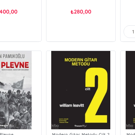
400,00
280,00
₺
Plevne
Modern Gitar Metodu Cilt 2
Mod