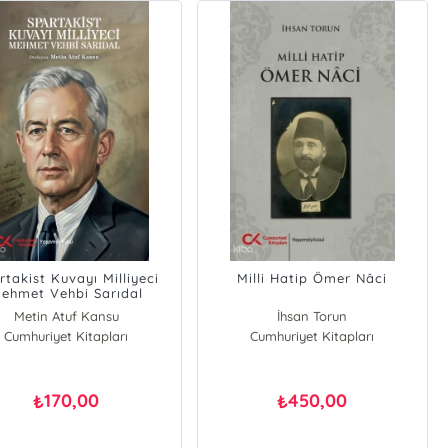
rtakist Kuvayı Milliyeci
Milli Hatip Ömer Nâci
ehmet Vehbi Sarıdal
Metin Atuf Kansu
İhsan Torun
Cumhuriyet Kitapları
Cumhuriyet Kitapları
170,00
450,00
₺
₺