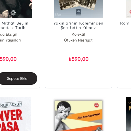
Mithat Bey'in
Yakınlarının Kaleminden
Rami
betsiz Tarihi
Şerafettin Yılmaz
da Ekşigil
Kolektif
işim Yayınları
Ötüken Neşriyat
590,00
590,00
₺
Sepete Ekle