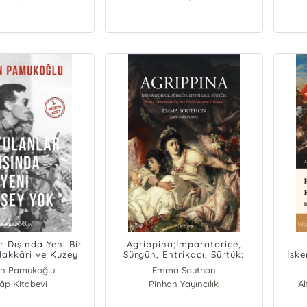
r Dışında Yeni Bir
Agrippina;İmparatoriçe,
Hakkâri ve Kuzey
Sürgün, Entrikacı, Sürtük:
İske
arındaki Askerler
Roma Dünyasının En Sıra Dışı
n Pamukoğlu
Emma Southon
Kadınının Hikâyesi
lâp Kitabevi
Pinhan Yayıncılık
A