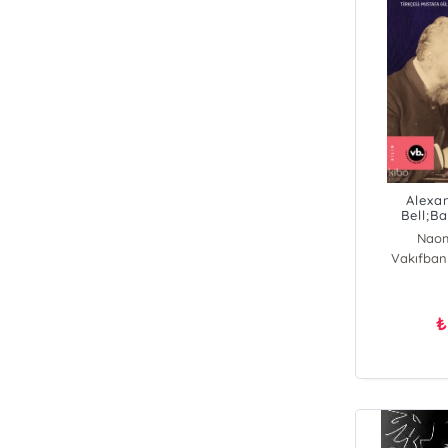
Alexa
Bell;B
Naom
Vakıfbank
₺