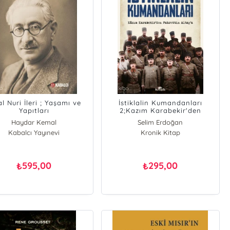
al Nuri İleri ; Yaşamı ve
İstiklalin Kumandanları
Yapıtları
2;Kazım Karabekir'den
Fahrettin Altay'a
Haydar Kemal
Selim Erdoğan
Kabalcı Yayınevi
Kronik Kitap
595,00
295,00
₺
₺