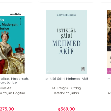
raliçe, Maderşah,
İstiklâl Şâiri Mehmed Âkif
İm
aratoriçe
Kolektif
M. Ertuğrul Düzdağ
ım Yayım Dağıtım
Ketebe Yayınları
A
275,00
369,00
₺