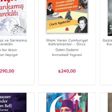
şa ve Sarıkamış
İlham Veren Cumhuriyet
Gazi
arekâtı
Kahramanları - Öncü
Kad
Kadınlar
a Nur Aksun
Özlem Özdemir
en Neşriyat
Kırmızıkedi Yayınevi
290,00
240,00
₺