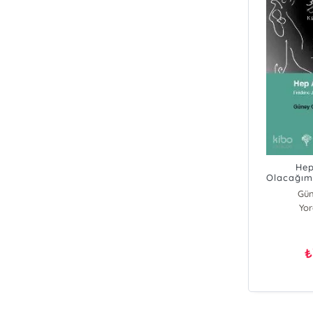
Hep
Olacağım;
Curie’n
Gün
Yo
₺