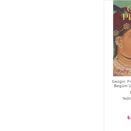
Gezgin P
Begüm’ü
Yedi
₺