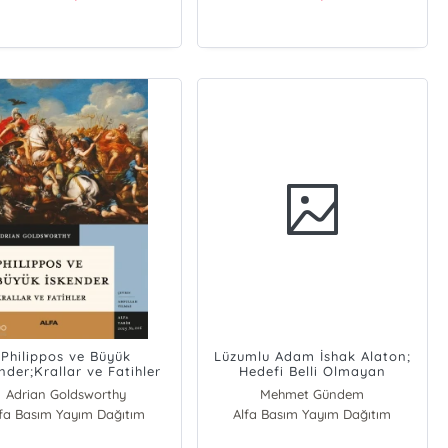
Philippos ve Büyük
Lüzumlu Adam İshak Alaton;
nder;Krallar ve Fatihler
Hedefi Belli Olmayan
Yelkenliye Hiçbir Rüzgâr
Adrian Goldsworthy
Mehmet Gündem
Yardım Etmez
lfa Basım Yayım Dağıtım
Alfa Basım Yayım Dağıtım