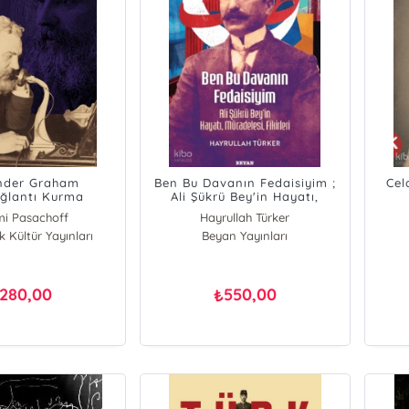
nder Graham
Ben Bu Davanın Fedaisiyim ;
Cel
ağlantı Kurma
Ali Şükrü Bey'in Hayatı,
Mücadelesi, Fikirleri
i Pasachoff
Hayrullah Türker
 Kültür Yayınları
Beyan Yayınları
280,00
550,00
₺