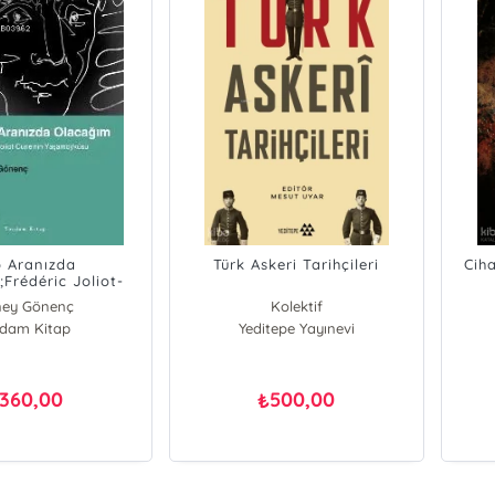
 Aranızda
Türk Askeri Tarihçileri
Cih
Frédéric Joliot-
in Yaşamöyküsü
ey Gönenç
Kolektif
rdam Kitap
Yeditepe Yayınevi
360,00
500,00
₺