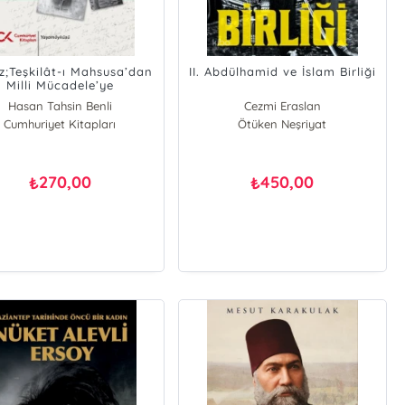
z;Teşkilât-ı Mahsusa’dan
II. Abdülhamid ve İslam Birliği
Milli Mücadele’ye
Hasan Tahsin Benli
Cezmi Eraslan
Cumhuriyet Kitapları
Ötüken Neşriyat
270,00
450,00
₺
₺