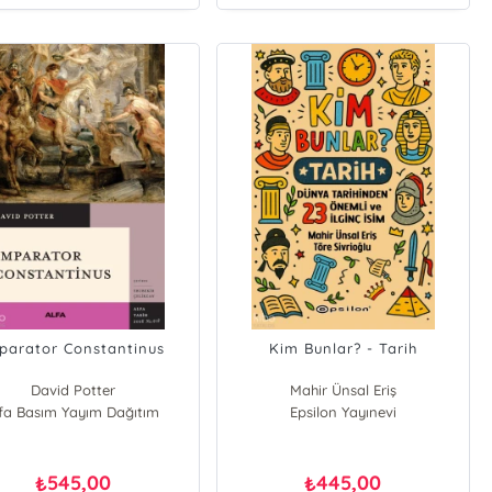
parator Constantinus
Kim Bunlar? - Tarih
David Potter
Mahir Ünsal Eriş
lfa Basım Yayım Dağıtım
Epsilon Yayınevi
Töre Sivrioğlu
545,00
445,00
₺
₺