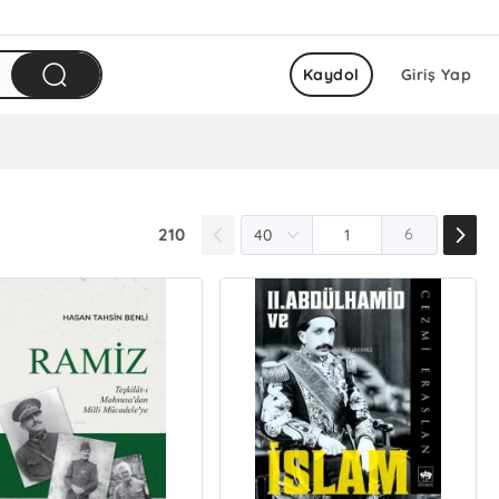
Kaydol
Giriş Yap
210
6