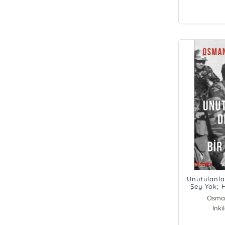
Unutulanla
Şey Yok; 
Irak Dağl
Osma
İnkı