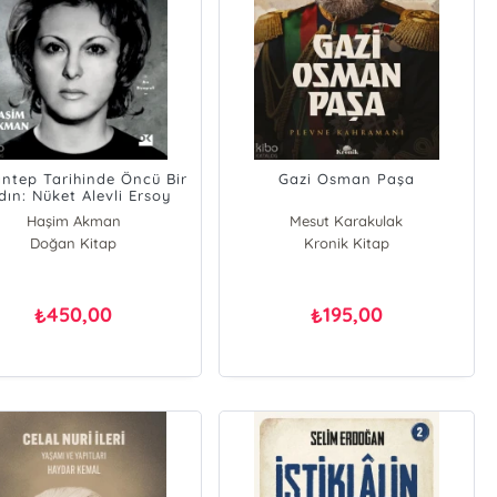
antep Tarihinde Öncü Bir
Gazi Osman Paşa
ın: Nüket Alevli Ersoy
Haşim Akman
Mesut Karakulak
Doğan Kitap
Kronik Kitap
450,00
195,00
₺
₺