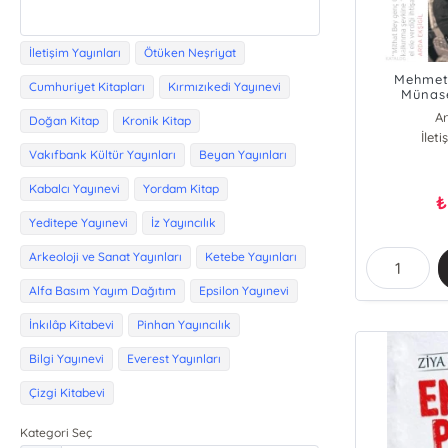
İletişim Yayınları
Ötüken Neşriyat
Mehmet 
Cumhuriyet Kitapları
Kırmızıkedi Yayınevi
Münase
Ar
Doğan Kitap
Kronik Kitap
İlet
Vakıfbank Kültür Yayınları
Beyan Yayınları
Kabalcı Yayınevi
Yordam Kitap
₺
Yeditepe Yayınevi
İz Yayıncılık
Arkeoloji ve Sanat Yayınları
Ketebe Yayınları
Alfa Basım Yayım Dağıtım
Epsilon Yayınevi
İnkılâp Kitabevi
Pinhan Yayıncılık
Bilgi Yayınevi
Everest Yayınları
Çizgi Kitabevi
Kategori Seç