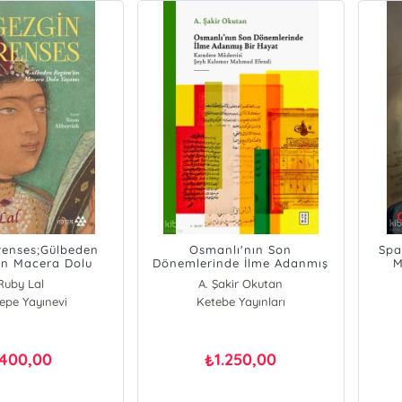
renses;Gülbeden
Osmanlı'nın Son
Spa
n Macera Dolu
Dönemlerinde İlme Adanmış
M
Yaşamı
Bir Hayat
Ruby Lal
A. Şakir Okutan
tepe Yayınevi
Ketebe Yayınları
400,00
1.250,00
₺