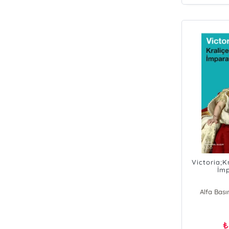
Victoria;K
İmp
Alfa Bas
₺