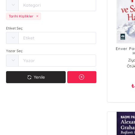
Tarihi Kişilikler
Etiket Seç
Enver Pa
Yazar Seç
H
Ziy
Ötük
Yenile
₺