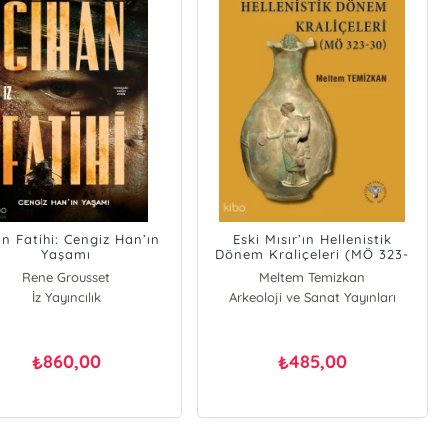
an Fatihi: Cengiz Han’ın
Eski Mısır’ın Hellenistik
Yaşamı
Dönem Kraliçeleri (MÖ 323-
30)
Rene Grousset
Meltem Temizkan
İz Yayıncılık
Arkeoloji ve Sanat Yayınları
860,00
485,00
₺
₺