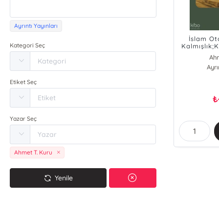
Ayrıntı Yayınları
İslam Oto
Kategori Seç
Kalmışlık;K
Bir K
Ahm
Ayrı
Etiket Seç
₺
Yazar Seç
Ahmet T. Kuru
Yenile