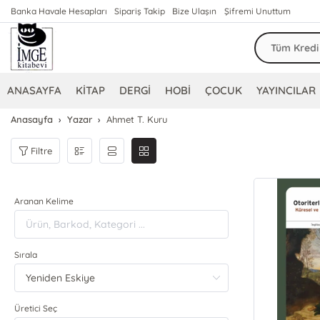
Banka Havale Hesapları
Sipariş Takip
Bize Ulaşın
Şifremi Unuttum
ANASAYFA
KİTAP
DERGİ
HOBİ
ÇOCUK
YAYINCILAR
Anasayfa
Yazar
Ahmet T. Kuru
Filtre
Aranan Kelime
Sırala
Üretici Seç