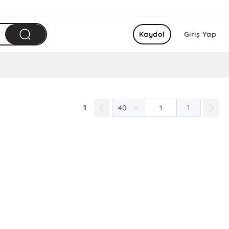
Kaydol
Giriş Yap
1
1