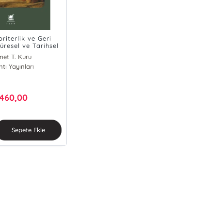
riterlik ve Geri
üresel ve Tarihsel
arşılaştırma
et T. Kuru
ntı Yayınları
460,00
Sepete Ekle