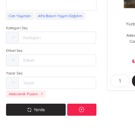
Can Yayınları
Alfa Basım Yayım Dağıtım
Yüzb
Kategori Seç
Alek
Ca
Etiket Seç
Yazar Seç
Aleksandr Puşkin
Yenile