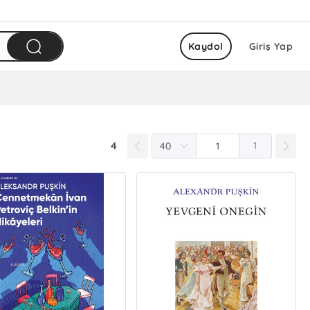
Kaydol
Giriş Yap
4
1