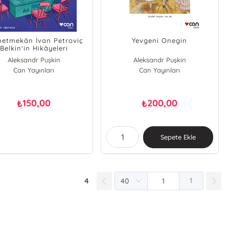
netmekân İvan Petroviç
Yevgeni Onegin
Belkin'in Hikâyeleri
Aleksandr Puşkin
Aleksandr Puşkin
Can Yayınları
Can Yayınları
150,00
200,00
₺
₺
Sepete Ekle
4
1