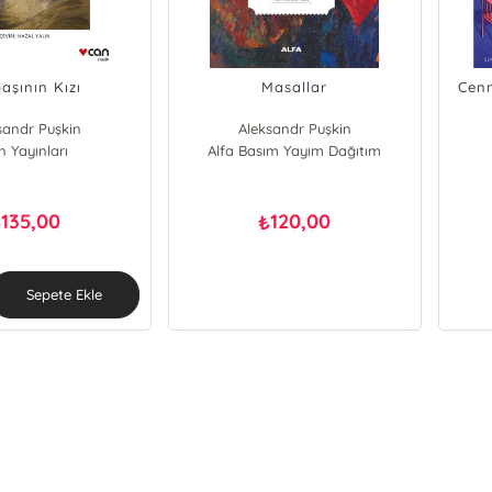
aşının Kızı
Masallar
Cen
sandr Puşkin
Aleksandr Puşkin
n Yayınları
Alfa Basım Yayım Dağıtım
135,00
120,00
₺
₺
Sepete Ekle