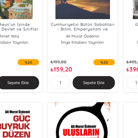
eus'un İzinde
Cumhuriyetin Bütün Sabahları
G
Devlet ve Sınıflar
- Bilim, Emperyalizm ve
Öngen'e Armağan
Türkiye Üzerine Söyleşi
hmet Yetiş
Ali Murat Özdemir
tabevi Yayınları
jen Demir
İmge Kitabevi Yayınları
ruk Ataay
rdal Bahçe
H
Berker Bank
₺
199,00
₺
495
%20
%20
k Halifeoğlu
159,20
39
₺
₺
ren Hoşgör
et Okyayuz
Ezg
Sepete Ekle
Sepete Ekle
 Deniz Ozan
ettin Önder
urat Özdemir
ner Timur
ksu Uğurlu
ücesan Özdemir