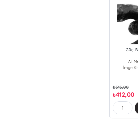
Güç B
Ali M
İmge Ki
₺
515,00
412,00
₺