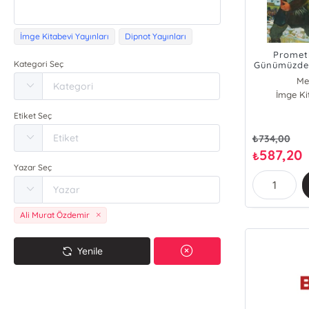
İmge Kitabevi Yayınları
Dipnot Yayınları
Prometh
Kategori Seç
Günümüzde 
- Tülin 
Me
İmge Ki
Ti
Fa
Etiket Seç
Se
R. 
₺
734,00
Mele
587,20
₺
Ev
Yazar Seç
Mehm
Ebru
İzz
Ali Murat Özdemir
Ali M
Ta
Gö
Yenile
Gamze Y