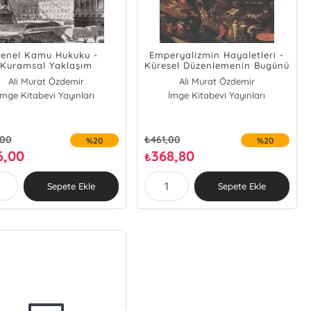
enel Kamu Hukuku -
Emperyalizmin Hayaletleri -
Kuramsal Yaklaşım
Küresel Düzenlemenin Bugünü
Ali Murat Özdemir
Ali Murat Özdemir
İmge Kitabevi Yayınları
Muammer Ketizmen
İmge Kitabevi Yayınları
Ebubekir Aykut
Abdurrahman Saygılı
Emre Soran
amdi Gökçe Zabunoğlu
Engin Sune
Ebubekir Aykut
Göksu Uğurlu
,00
₺
461,00
%20
%20
Göksu Uğurlu
Kansu Yıldırım
6,00
368,80
₺
Aynur Demirli
i Nur Türkoğlu Karacaova
Sepete Ekle
Sepete Ekle
Ozan Giray Şahin