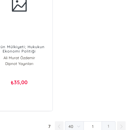
zün Mülkiyeti; Hukukun
Ekonomi Politiği
Ali Murat Özdemir
Dipnot Yayınları
35,00
₺
7
1