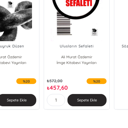
uyruk Düzen
Ulusların Sefaleti
Sö
urat Özdemir
Ali Murat Özdemir
tabevi Yayınları
İmge Kitabevi Yayınları
₺
572,00
%20
%20
457,60
₺
Sepete Ekle
Sepete Ekle