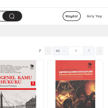
Kaydol
Giriş Yap
7
1