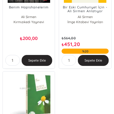
Benim Hapishanelerim
Bir Eski Cumhuriyet İçin -
Ali Sirmen Anlatıyor
Ali Sirmen
Ali Sirmen
Kırmızıkedi Yayınevi
İmge Kitabevi Yayınları
Ümit Aslanbay
200,00
₺
₺
564,00
451,20
₺
%20
Sepete Ekle
Sepete Ekle