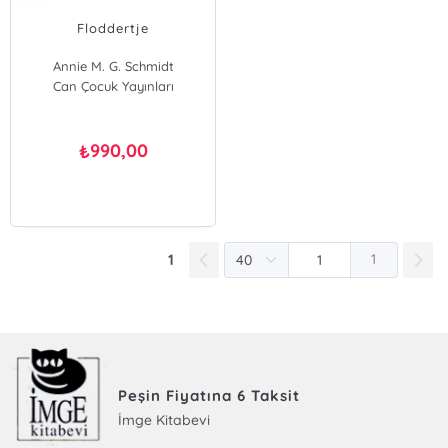
Floddertje
Annie M. G. Schmidt
Can Çocuk Yayınları
990,00
₺
1
1
Peşin Fiyatına 6 Taksit
İmge Kitabevi