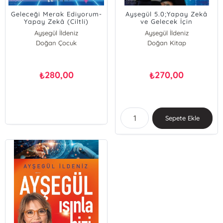
Geleceği Merak Ediyorum-
Ayşegül 5.0;Yapay Zekâ
Yapay Zekâ (Ciltli)
ve Gelecek İçin
Otostopçunun Galaksi
Ayşegül İldeniz
Ayşegül İldeniz
Rehberi
Doğan Çocuk
Doğan Kitap
280,00
270,00
₺
₺
Sepete Ekle