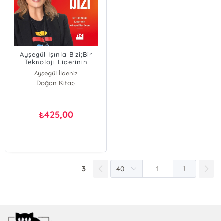
Ayşegül Işınla Bizi;Bir
Teknoloji Liderinin
Küresel Serüveni
Ayşegül İldeniz
Doğan Kitap
425,00
₺
3
1