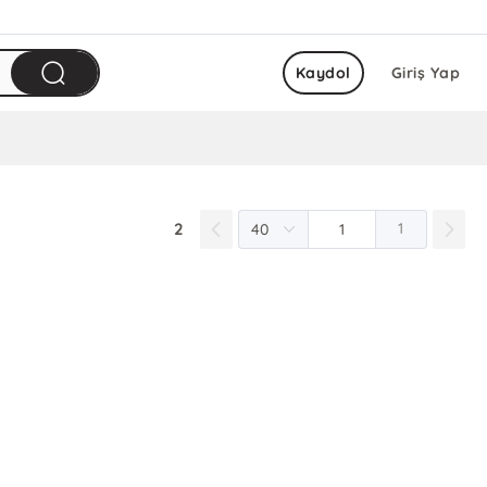
Kaydol
Giriş Yap
2
1