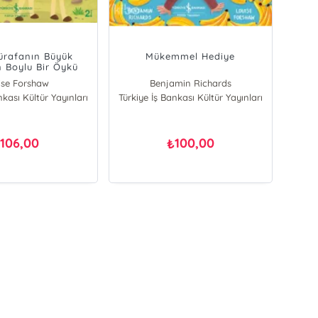
ürafanın Büyük
Mükemmel Hediye
n Boylu Bir Öykü
ise Forshaw
Benjamin Richards
nkası Kültür Yayınları
min Richards
Türkiye İş Bankası Kültür Yayınları
106,00
100,00
₺
₺