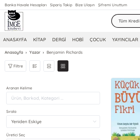
Banka Havale Hesapları
Sipariş Takip
Bize Ulaşın
Şifremi Unuttum
ANASAYFA
KİTAP
DERGİ
HOBİ
ÇOCUK
YAYINCILAR
Anasayfa
Yazar
Benjamin Richards
Filtre
Aranan Kelime
Sırala
Üretici Seç