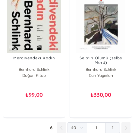
Merdivendeki Kadın
Selb'in Ölümü (selbs
Mord)
Bernhard Schlink
Bernhard Schlink
Doğan Kitap
Can Yayınları
99,00
330,00
₺
₺
6
1