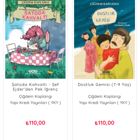
Şatoda Kahvaltı - Şef
Dostluk Gemisi (7-9 Yaş)
Ejder'den Pek İğrenç
Yemek Tarifleri
Çiğdem Kaplangı
Çiğdem Kaplangı
Yapı Kredi Yayınları ( YKY )
Yapı Kredi Yayınları ( YKY )
110,00
110,00
₺
₺