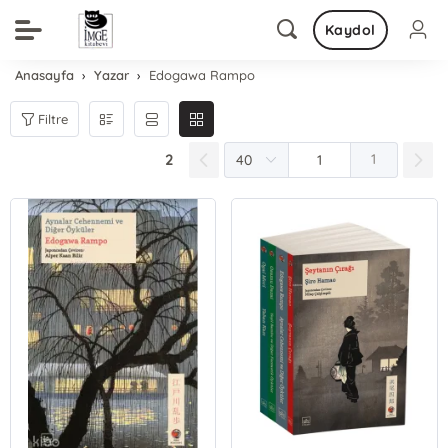
Kaydol
Anasayfa
Yazar
Edogawa Rampo
Filtre
2
1