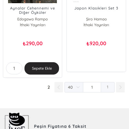
Aynalar Cehennemi ve
Japon Klasikleri Set 3
Diğer Öyküler
Edogawa Rampo
Şiro Hamao
İthaki Yayınları
Edogawa Rampo
İthaki Yayınları
Osamu Dazai
Ogai Mori
290,00
920,00
₺
₺
Sepete Ekle
2
1
Peşin Fiyatına 6 Taksit