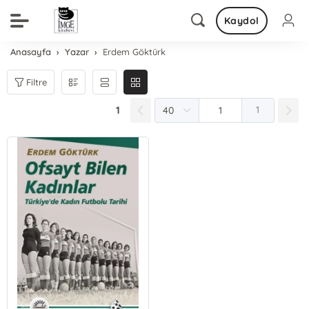
Kaydol
Anasayfa
Yazar
Erdem Göktürk
Filtre
1
1