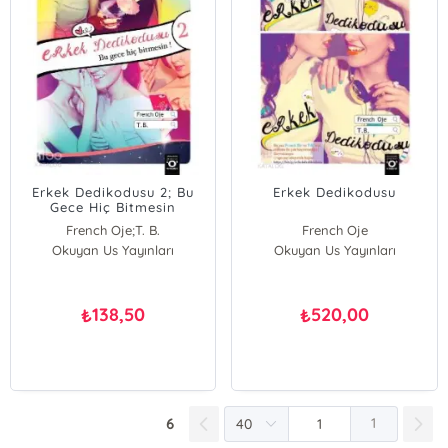
Erkek Dedikodusu 2; Bu
Erkek Dedikodusu
Gece Hiç Bitmesin
French Oje;T. B.
French Oje
Okuyan Us Yayınları
French Oje
Okuyan Us Yayınları
T. B.
138,50
520,00
₺
₺
6
1