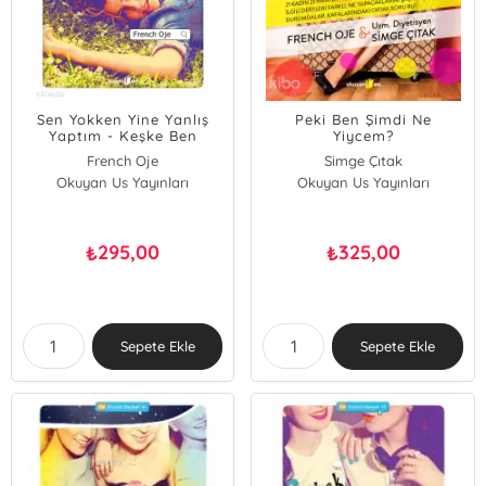
Sen Yokken Yine Yanlış
Peki Ben Şimdi Ne
Yaptım - Keşke Ben
Yiycem?
Uyurken Gitseydin 2
French Oje
Simge Çıtak
Okuyan Us Yayınları
Okuyan Us Yayınları
French Oje
295,00
325,00
₺
₺
Sepete Ekle
Sepete Ekle