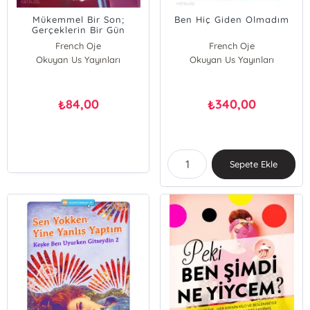
Mükemmel Bir Son;
Ben Hiç Giden Olmadım
Gerçeklerin Bir Gün
Ortaya Çıkmak Gibi Kötü
French Oje
French Oje
Bir Huyu Vardır
Okuyan Us Yayınları
Okuyan Us Yayınları
84,00
340,00
₺
₺
Sepete Ekle