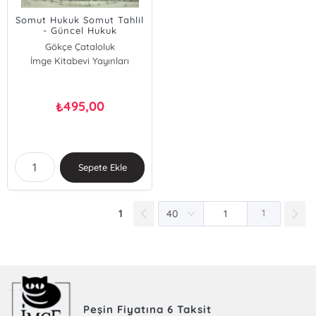
Somut Hukuk Somut Tahlil
- Güncel Hukuk
Sorunlarına Eleştirel
Gökçe Çataloluk
Bakışlar
İmge Kitabevi Yayınları
Ulaş Karadağ
A. Deniz Bilgehan
Duygu Hatıpoğlu Aydın
Evrim Durmaz
495,00
₺
Furkan Yılmaz
Gönenç Hacaloğlu
Hande Heper
Irmak Kepenek
Sepete Ekle
Tevfik Can Peker
Zülfiye Yılmaz
1
1
Peşin Fiyatına 6 Taksit