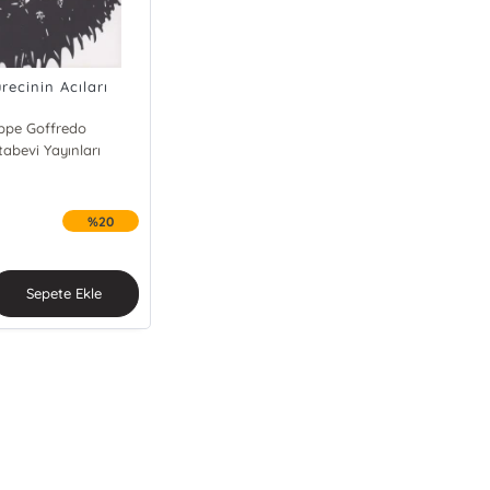
recinin Acıları
ppe Goffredo
tabevi Yayınları
%20
Sepete Ekle