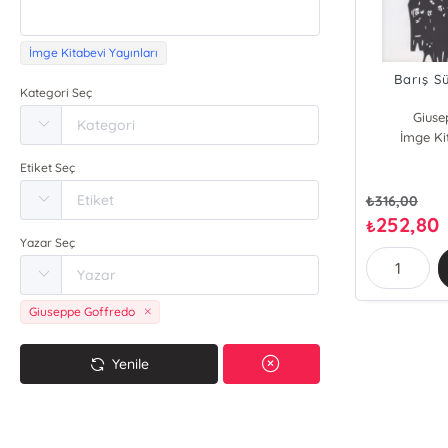
İmge Kitabevi Yayınları
Barış Sü
Kategori Seç
Giuse
İmge Ki
Etiket Seç
₺
316,00
252,80
₺
Yazar Seç
Giuseppe Goffredo
Yenile