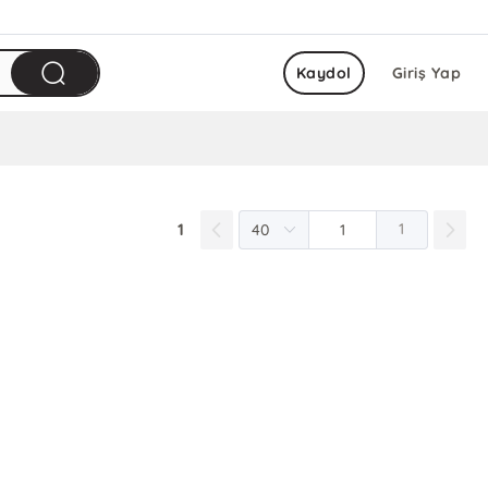
Kaydol
Giriş Yap
1
1