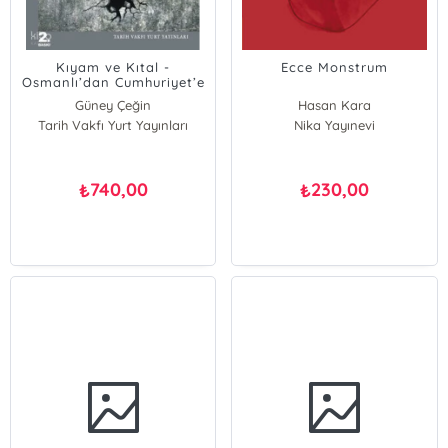
Kıyam ve Kıtal -
Ecce Monstrum
Osmanlı’dan Cumhuriyet’e
Devletin İnşası ve Kolektif
Güney Çeğin
Hasan Kara
Şiddet
Tarih Vakfı Yurt Yayınları
Ümit Kurt
Nika Yayınevi
Güney Çeğin
740,00
230,00
₺
₺