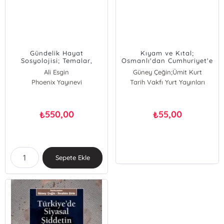
Gündelik Hayat
Kıyam ve Kıtal;
Sosyolojisi; Temalar,
Osmanlı'dan Cumhuriyet'e
Sorunsallar ve
Devletin İnşası ve Kolektif
Ali Esgin
Güney Çeğin;Ümit Kurt
Güzergahlar
Şiddet
Phoenix Yayınevi
Güney Çeğin
Tarih Vakfı Yurt Yayınları
Ümit Kurt
Güney Çeğin
550,00
55,00
₺
₺
Sepete Ekle