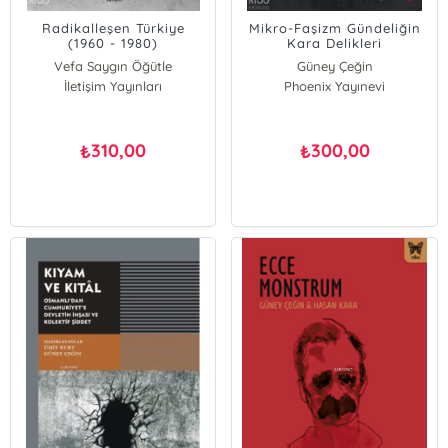
Radikalleşen Türkiye
Mikro-Faşizm Gündeliğin
(1960 - 1980)
Kara Delikleri
Vefa Saygın Öğütle
Güney Çeğin
İletişim Yayınları
Güney Çeğin
Phoenix Yayınevi
310,00
300,00
₺
₺