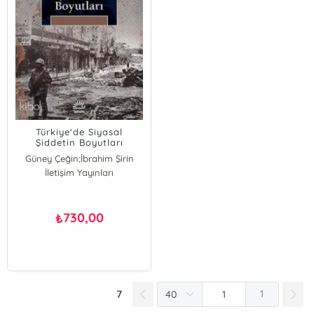
Türkiye'de Siyasal
Şiddetin Boyutları
Güney Çeğin;İbrahim Şirin
İletişim Yayınları
İbrahim Şirin
Güney Çeğin
730,00
₺
7
1