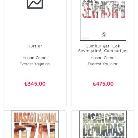
Kürtler
Cumhuriyeti Çok
Sevmiştim!; Cumhuriyet
Gazetesi'ndeki ''İç
Hasan Cemal
Hasan Cemal
Savaş''ın Perde Arkası
Everest Yayınları
Everest Yayınları
345,00
475,00
₺
₺