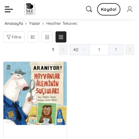
Kaydol
Anasayfa
Yazar
Heather Tekavec
Filtre
1
1