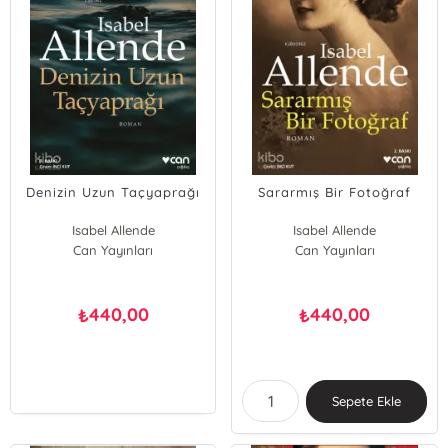
Denizin Uzun Taçyaprağı
Sararmış Bir Fotoğraf
Isabel Allende
Isabel Allende
Can Yayınları
Can Yayınları
440,00
440,00
₺
₺
Sepete Ekle