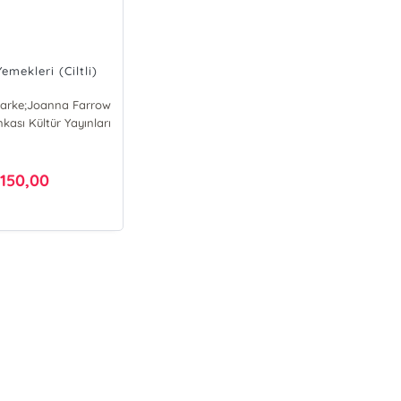
emekleri (Ciltli)
larke;Joanna Farrow
nkası Kültür Yayınları
ueline Clarke
nna Farrow
150,00
₺