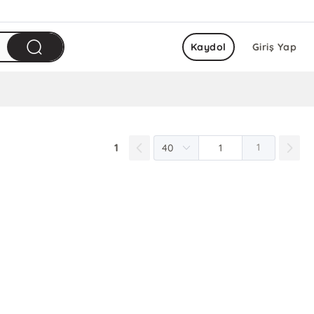
Kaydol
Giriş Yap
1
1