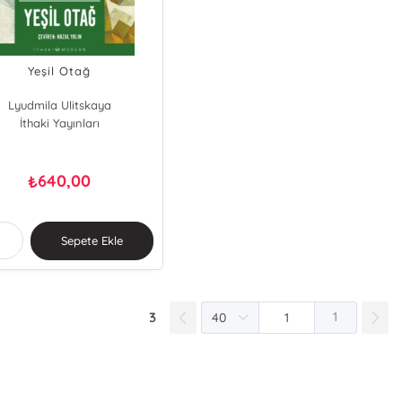
Yeşil Otağ
Lyudmila Ulitskaya
İthaki Yayınları
640,00
₺
Sepete Ekle
3
1