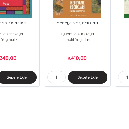
arın Yalanları
Medeya ve Çocukları
ila Ulitskaya
Lyudmila Ulitskaya
l Yayıncılık
İthaki Yayınları
240,00
410,00
₺
Sepete Ekle
Sepete Ekle