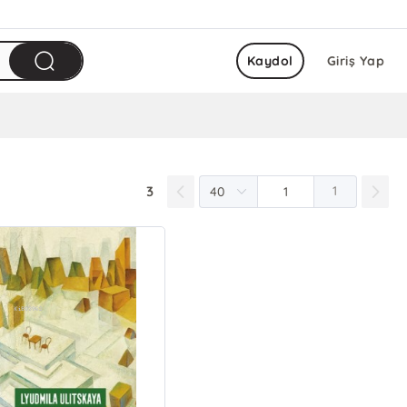
Kaydol
Giriş Yap
3
1