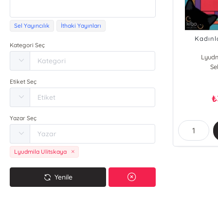
Sel Yayıncılık
İthaki Yayınları
Kadınl
Kategori Seç
Lyudm
Se
Etiket Seç
₺
Yazar Seç
Lyudmila Ulitskaya
Yenile