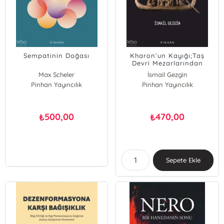
Sempatinin Doğası
Kharon’un Kayığı;Taş
Devri Mezarlarından
Antikçağın Kutsal
Max Scheler
İsmail Gezgin
Metinlerine İnancın
Pinhan Yayıncılık
Pinhan Yayıncılık
Siyasallaşması ya da
Cehennemin Arkeolojisi
500,00
470,00
₺
₺
Sepete Ekle