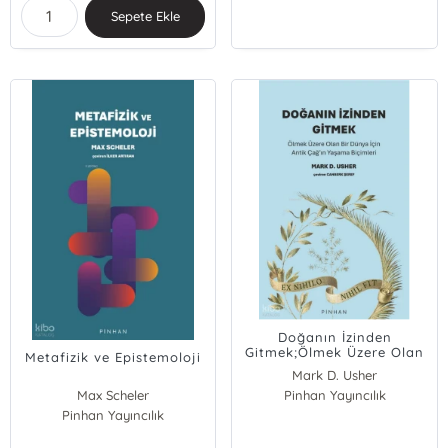
Sepete Ekle
Doğanın İzinden
Gitmek;Ölmek Üzere Olan
Metafizik ve Epistemoloji
Bir Dünya İçin Antik
Mark D. Usher
Çağ’ın Yaşama Biçimleri
Max Scheler
Pinhan Yayıncılık
Pinhan Yayıncılık