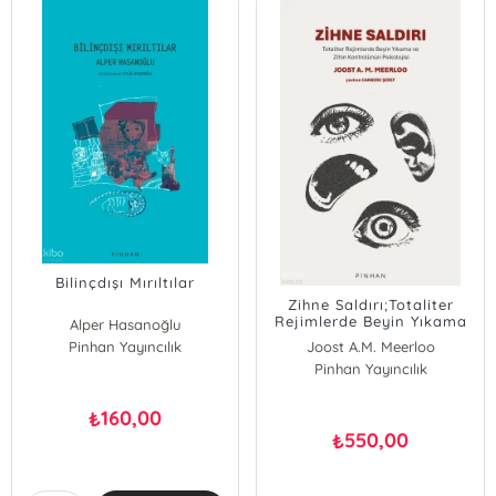
Bilinçdışı Mırıltılar
Zihne Saldırı;Totaliter
Rejimlerde Beyin Yıkama
Alper Hasanoğlu
ve Zihin Kontrolünün
Pinhan Yayıncılık
Joost A.M. Meerloo
Psikolojisi
Pinhan Yayıncılık
160,00
₺
550,00
₺