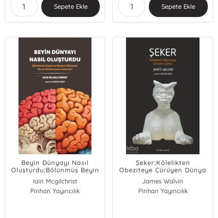
Sepete Ekle
Sepete Ekle
Beyin Dünyayı Nasıl
Şeker;Kölelikten
Oluşturdu;Bölünmüş Beyin
Obeziteye Çürüyen Dünya
ve Modern Dünyada
Iain Mcgilchrist
James Walvin
Yarım Kürelerarası
Pinhan Yayıncılık
Pinhan Yayıncılık
Asimetri