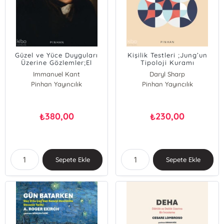
Güzel ve Yüce Duyguları
Kişilik Testleri ;Jung’un
Üzerine Gözlemler;El
Tipoloji Kuramı
Yazmaları ve Kenar
Immanuel Kant
Daryl Sharp
Notlarıyla Birlikte
Pinhan Yayıncılık
Pinhan Yayıncılık
380,00
230,00
₺
₺
Sepete Ekle
Sepete Ekle