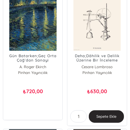
Gün Batarken;Geç Orta
Deha;Dâhilik ve Delilik
Çağ'dan Sanayi
Üzerine Bir İnceleme
Devrimine Gecenin Tarihi
A. Roger Ekirch
Cesare Lombroso
Pinhan Yayıncılık
Pinhan Yayıncılık
720,00
630,00
₺
₺
Sepete Ekle