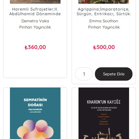
Haremli Sufrajetler;II.
Agrippina;İmparatoriçe,
Abdülhamid Döneminde
Sürgün, Entrikacı, Sürtük:
Türk Kadınlarının
Roma Dünyasının En Sıra
Demetra Vaka
Emma Southon
Hayatından Sahifeler
Dışı Kadınının Hikâyesi
Pinhan Yayıncılık
Pinhan Yayıncılık
360,00
500,00
₺
₺
Sepete Ekle