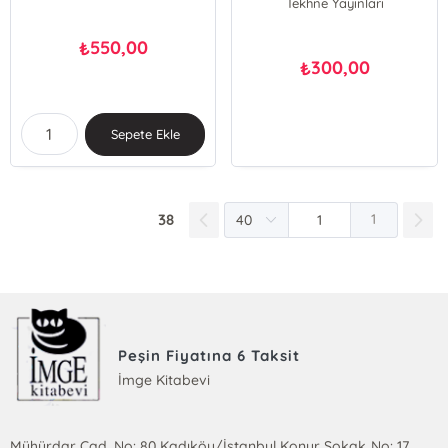
Tekhne Yayınları
550,00
₺
300,00
₺
Sepete Ekle
38
1
Peşin Fiyatına 6 Taksit
İmge Kitabevi
Mühürdar Cad. No: 80 Kadıköy/İstanbul Konur Sokak No: 17