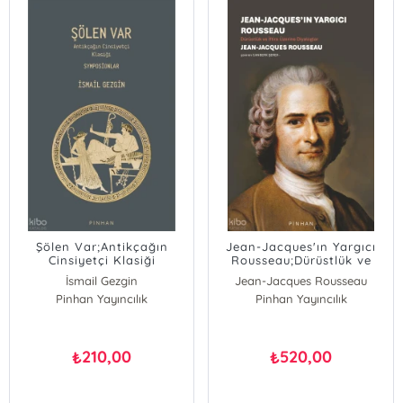
Şölen Var;Antikçağın
Jean-Jacques'ın Yargıcı
Cinsiyetçi Klasiği
Rousseau;Dürüstlük ve
Symposionlar
İftira Üzerine Diyaloglar
İsmail Gezgin
Jean-Jacques Rousseau
Pinhan Yayıncılık
Pinhan Yayıncılık
210,00
520,00
₺
₺