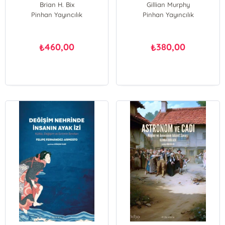
Biçimlerimiz
Brian H. Bix
Gillian Murphy
Şule Şahin Ceylan
Pinhan Yayıncılık
Pinhan Yayıncılık
Ciara Greene
Hüseyin Dengiz
Gizem Gözübüyük
Fatih Güneş
460,00
380,00
₺
₺