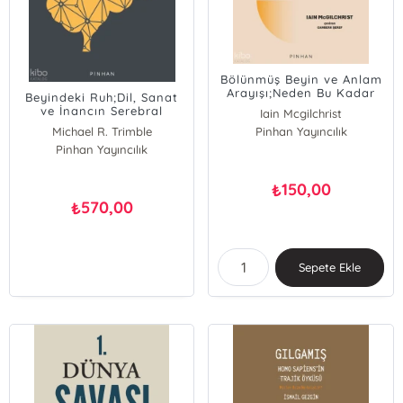
Bölünmüş Beyin ve Anlam
Arayışı;Neden Bu Kadar
Beyindeki Ruh;Dil, Sanat
Mutsuzuz?
ve İnancın Serebral
Iain Mcgilchrist
Temelleri
Michael R. Trimble
Pinhan Yayıncılık
Pinhan Yayıncılık
150,00
₺
570,00
₺
Sepete Ekle