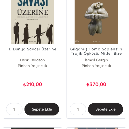
1. Dünya Savaşı Üzerine
Gılgamış;Homo Sapiens’in
Trajik Öyküsü: Mitler Bize
Ne Anlatır?
Henri Bergson
İsmail Gezgin
James Wager Johnson
Pinhan Yayıncılık
Pinhan Yayıncılık
Emile Boutroux
210,00
370,00
₺
₺
Sepete Ekle
Sepete Ekle