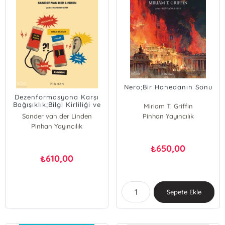
Nero;Bir Hanedanın Sonu
Dezenformasyona Karşı
Bağışıklık;Bilgi Kirliliği ve
Miriam T. Griffin
Algı Manipülasyonu
Sander van der Linden
Pinhan Yayıncılık
Çağında Direnç Geliştirme
Pinhan Yayıncılık
Yöntemleri
650,00
₺
610,00
₺
Sepete Ekle