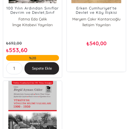
100 Yılın Ardından Sınıflar
Erken Cumhuriyet'te
Devrim ve Devlet;Sınıf
Devlet ve Köy İlişkisi
Penceresinden Bir
;Dirlik, Düzen, Asayiş
Fatma Eda Çelik
Meryem Çakır Kantarcıoğlu
Cumhuriyet İncelemesi
İmge Kitabevi Yayınları
Cangül Örnek
İletişim Yayınları
E. Attila Aytekin
Neslişah L. Başaran Lotz
Meryem Çakır Kantarcıoğlu
540,00
₺
₺
692,00
Funda Hülagü
553,60
₺
Yelda Kaya
%20
İlkim Özdikmenli Çelikoğlu
Ali Somel
Sepete Ekle
Gözde Somel
Tolga Şirin
İbrahim Can Usta