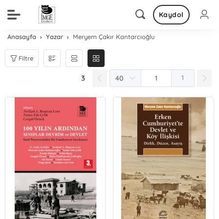
Kaydol
Anasayfa
Yazar
Meryem Çakır Kantarcıoğlu
Filtre
3
1