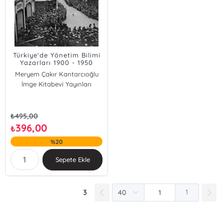
Türkiye'de Yönetim Bilimi
Yazarları 1900 - 1950
Meryem Çakır Kantarcıoğlu
İmge Kitabevi Yayınları
İmren Pınar Dülgar
Şeyma Eşki Çaylak
Kaan Akman
Oğuzhan Koca
₺
495,00
396,00
₺
%20
Sepete Ekle
3
1