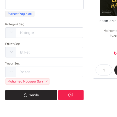
Everest Yayınları
İnsanların
Kategori Seç
Mohamed
Ever
Etiket Seç
₺
Yazar Seç
Mohamed Mbougar Sarr
Yenile