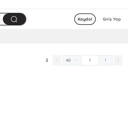
Kaydol
Giriş Yap
2
1