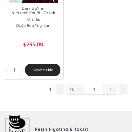
Derrida’nın
Nietzsche'si;Bir Ortak
İmza Geliştirmek
Ali Utku
Doğu Batı Yayınları
Mukadder Erkan
295,00
₺
Sepete Ekle
1
1
Peşin Fiyatına 6 Taksit