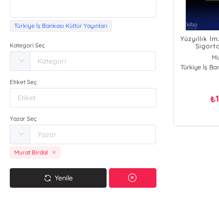
Türkiye İş Bankası Kültür Yayınları
Yüzyıllık İm
Kategori Seç
Sigort
Mu
Türkiye İş Ba
Barı
Etiket Seç
₺
Yazar Seç
Murat Birdal
Yenile