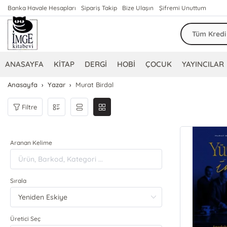
Banka Havale Hesapları
Sipariş Takip
Bize Ulaşın
Şifremi Unuttum
ANASAYFA
KİTAP
DERGİ
HOBİ
ÇOCUK
YAYINCILAR
Anasayfa
Yazar
Murat Birdal
Filtre
Aranan Kelime
Sırala
Üretici Seç