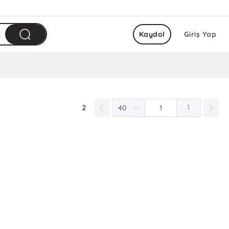
Kaydol
Giriş Yap
2
1