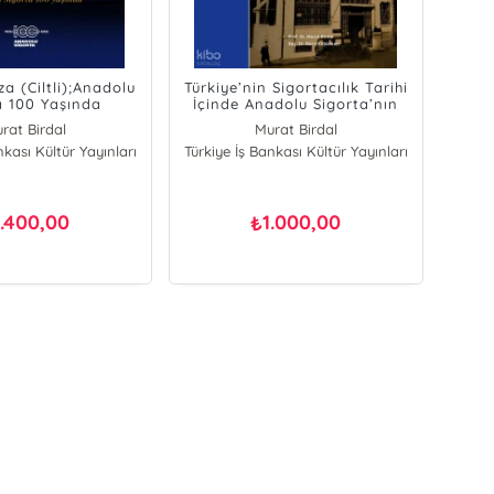
za (Ciltli);Anadolu
Türkiye’nin Sigortacılık Tarihi
a 100 Yaşında
İçinde Anadolu Sigorta’nın
100 Yılı (Ciltli)
rat Birdal
Murat Birdal
nkası Kültür Yayınları
ş Kablamacı
Türkiye İş Bankası Kültür Yayınları
Barış Kablamacı
1.400,00
1.000,00
₺