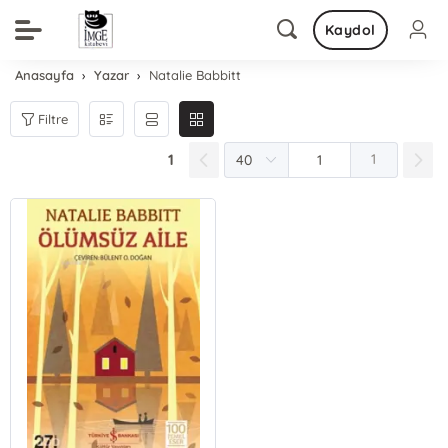
Kaydol
Anasayfa
Yazar
Natalie Babbitt
Filtre
1
1