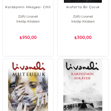
Kardeşimin Hikayesi- Ciltli
Arafat’ta Bir Çocuk
Zülfü Livaneli
Zülfü Livaneli
İnkılâp Kitabevi
İnkılâp Kitabevi
950,00
300,00
₺
₺