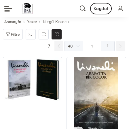
Kaydol
Anasayfa
Yazar
Nurgül Kıssacık
Filtre
7
1