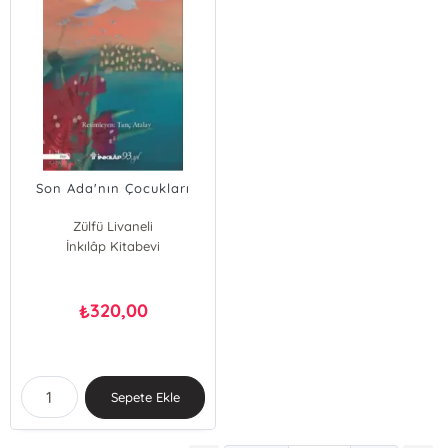
Son Ada'nın Çocukları
Zülfü Livaneli
İnkılâp Kitabevi
320,00
₺
Sepete Ekle