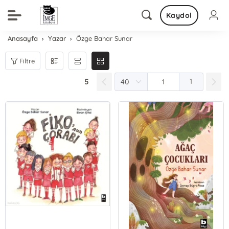
Kaydol
Anasayfa
Yazar
Özge Bahar Sunar
Filtre
5
1