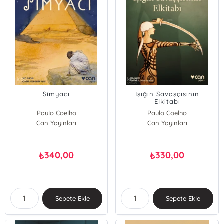
Simyacı
Işığın Savaşçısının
Elkitabı
Paulo Coelho
Paulo Coelho
Can Yayınları
Can Yayınları
340,00
330,00
₺
₺
Sepete Ekle
Sepete Ekle