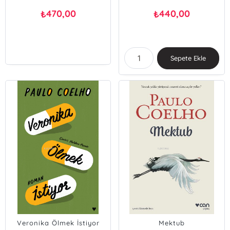
470,00
440,00
₺
₺
Sepete Ekle
Veronika Ölmek İstiyor
Mektub