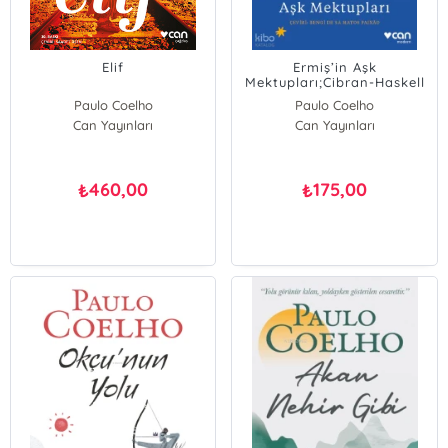
Elif
Ermiş’in Aşk
Mektupları;Cibran-Haskell
Yazışmaları 1909-1924
Paulo Coelho
Paulo Coelho
Can Yayınları
Can Yayınları
Halil Cibran
460,00
175,00
₺
₺