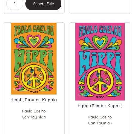
Sepete Ekle
Hippi (Turuncu Kapak)
Hippi (Pembe Kapak)
Paulo Coelho
Can Yayınları
Paulo Coelho
Can Yayınları