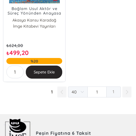
Bağlam Usul Aktör ve
Süreç Yönünden Anayasa
Değişiklikleri
Akasya Kansu Karadağ
Karşılaştırmalı Bir
İmge Kitabevi Yayınları
Bülent Yücel
İnceleme
Erkan Duymaz
Ersin Kalaycıoğlu
Ali Ersoy Kontacı
₺
624,00
İlker Gökhan Şen
499,20
₺
Ömer Faruk Gençkaya
%20
Pınar Dikmen
Zülfiye Yılmaz
Sepete Ekle
1
1
Peşin Fiyatına 6 Taksit