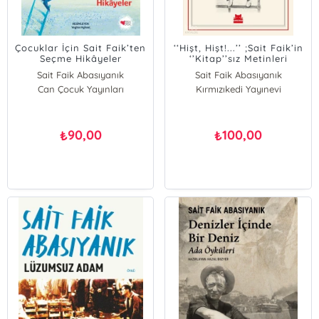
Çocuklar İçin Sait Faik’ten
‘‘Hişt, Hişt!...’’ ;Sait Faik’in
Seçme Hikâyeler
‘’Kitap’’sız Metinleri
Sait Faik Abasıyanık
Sait Faik Abasıyanık
Can Çocuk Yayınları
Kırmızıkedi Yayınevi
90,00
100,00
₺
₺