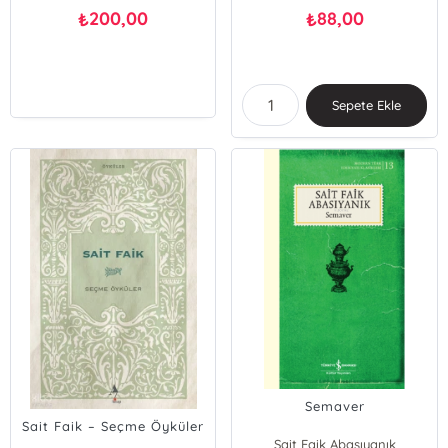
200,00
88,00
₺
₺
Sepete Ekle
Semaver
Sait Faik – Seçme Öyküler
Sait Faik Abasıyanık