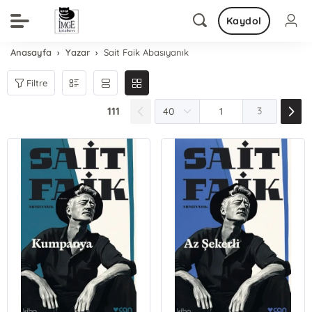
Kaydol
Anasayfa
Yazar
Sait Faik Abasıyanık
Filtre
111
3