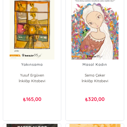
Yakınsama
Masal Kadın
Yusuf Ergüven
Sema Çeker
İnkılâp Kitabevi
İnkılâp Kitabevi
165,00
320,00
₺
₺