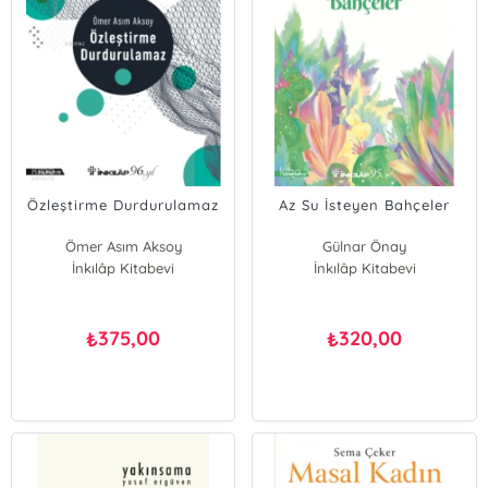
Özleştirme Durdurulamaz
Az Su İsteyen Bahçeler
Ömer Asım Aksoy
Gülnar Önay
İnkılâp Kitabevi
İnkılâp Kitabevi
375,00
320,00
₺
₺