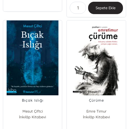
Sepete Ekle
Bıçak Islığı
Çürüme
Mesut Çiftci
Emre Timur
İnkılâp Kitabevi
İnkılâp Kitabevi