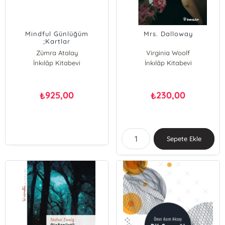
Mindful Günlüğüm
Mrs. Dalloway
;Kartlar
Zümra Atalay
Virginia Woolf
İnkılâp Kitabevi
İnkılâp Kitabevi
925,00
230,00
₺
₺
Sepete Ekle