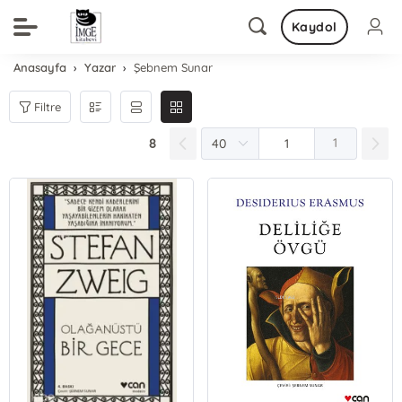
Kaydol
Anasayfa
Yazar
Şebnem Sunar
Filtre
8
1