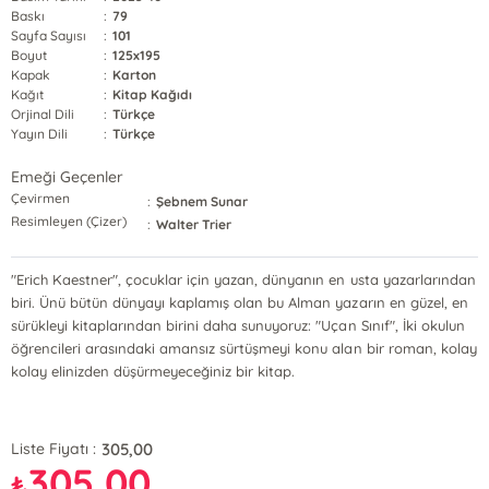
Baskı
:
79
Sayfa Sayısı
:
101
Boyut
:
125x195
Kapak
:
Karton
Kağıt
:
Kitap Kağıdı
Orjinal Dili
:
Türkçe
Yayın Dili
:
Türkçe
Emeği Geçenler
Çevirmen
:
Şebnem Sunar
Resimleyen (Çizer)
:
Walter Trier
"Erich Kaestner", çocuklar için yazan, dünyanın en usta yazarlarından
biri. Ünü bütün dünyayı kaplamış olan bu Alman yazarın en güzel, en
sürükleyi kitaplarından birini daha sunuyoruz: "Uçan Sınıf", İki okulun
öğrencileri arasındaki amansız sürtüşmeyi konu alan bir roman, kolay
kolay elinizden düşürmeyeceğiniz bir kitap.
305,00
Liste Fiyatı :
305,00
₺