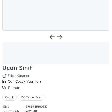
Uçan Sınıf
Erich Kastner
Can Çocuk Yayınları
Roman
Çocuk
100 Temel Eser
ISBN
:
9789755100937
Basım Tarihi
:
2025-10