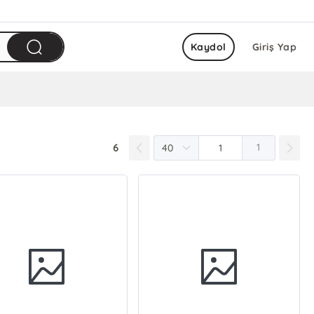
Kaydol
Giriş Yap
6
1