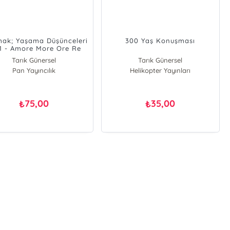
mak; Yaşama Düşünceleri
300 Yaş Konuşması
1 - Amore More Ore Re
Tarık Günersel
Tarık Günersel
Pan Yayıncılık
Helikopter Yayınları
75,00
35,00
₺
₺