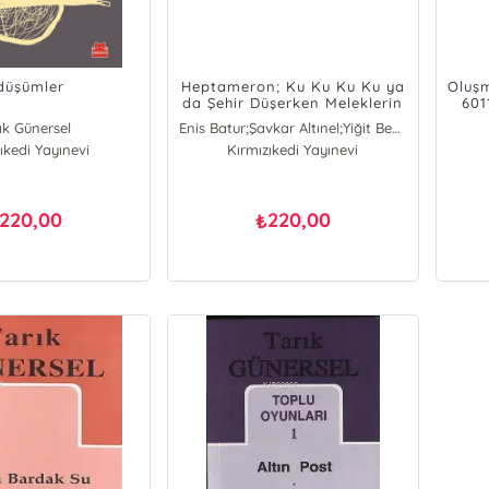
zdüşümler
Heptameron; Ku Ku Ku Ku ya
Oluş
da Şehir Düşerken Meleklerin
601
Cinsiyeti Üzre Tartışmaya
ık Günersel
Enis Batur;Şavkar Altınel;Yiğit Bener;Tarık Günersel
Dair
ıkedi Yayınevi
Kırmızıkedi Yayınevi
Enis Batur
Şavkar Altınel
Tarık Günersel
Yiğit Bener
220,00
220,00
₺