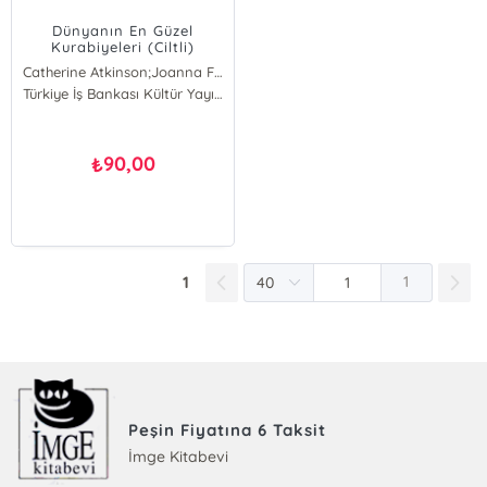
Dünyanın En Güzel
Kurabiyeleri (Ciltli)
Catherine Atkinson;Joanna Farrow;Valerie Baret
Catherine Atkinson
Türkiye İş Bankası Kültür Yayınları
Joanna Farrow
Valerie Baret
90,00
₺
1
1
Peşin Fiyatına 6 Taksit
İmge Kitabevi