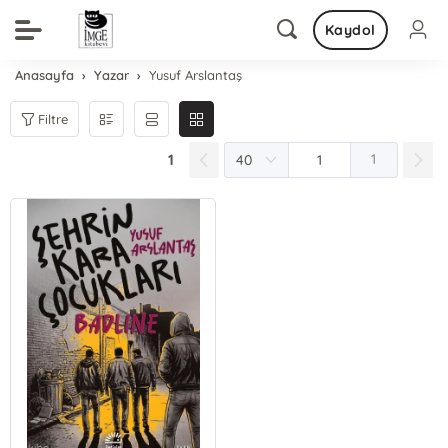
Kaydol
Anasayfa
Yazar
Yusuf Arslantaş
Filtre
1
1