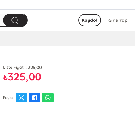
Kaydol
Giriş Yap
325,00
Liste Fiyatı :
325,00
₺
Paylaş