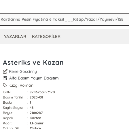
YAZARLAR
KATEGORİLER
Asteriks ve Kazan
Rene Goscinny
Alfa Basım Yayım Dağıtım
Çizgi Roman
ISBN
:
9786253893170
Basım Tarihi
:
2025-08
Baskı
:
1
Sayfa Sayısı
:
48
Boyut
:
218x287
Kapak
:
Karton
Kağıt
:
1.Hamur
Orjinal Dili
:
Türkçe