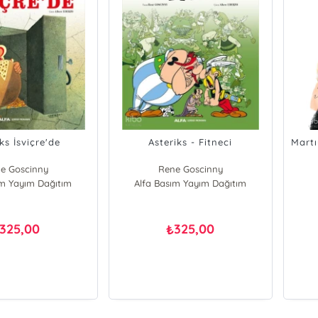
ks İsviçre'de
Asteriks - Fitneci
Mart
e Goscinny
Rene Goscinny
ım Yayım Dağıtım
Alfa Basım Yayım Dağıtım
325,00
325,00
₺