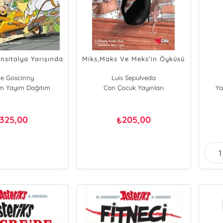
ansitalya Yarışında
Miks,Maks Ve Meks'in Öyküsü
e Goscinny
Luis Sepulveda
ım Yayım Dağıtım
Can Çocuk Yayınları
Ya
325,00
205,00
₺