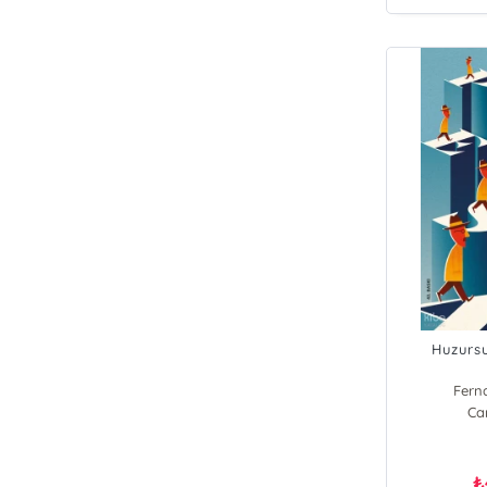
Huzurs
Fern
Ca
₺