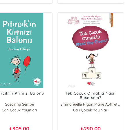
tırcık'ın Kırmızı Balonu
Tek Çocuk Olmakla Nasıl
Başetsem?
Goscinny Sempe
Emmanuelle Rigon;Marie Auffret-Pericone
Can Çocuk Yayınları
Can Çocuk Yayınları
305,00
290,00
₺
₺