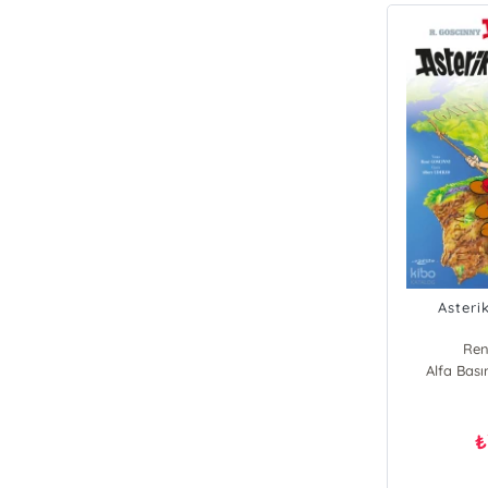
Asteri
Ren
Alfa Bas
₺