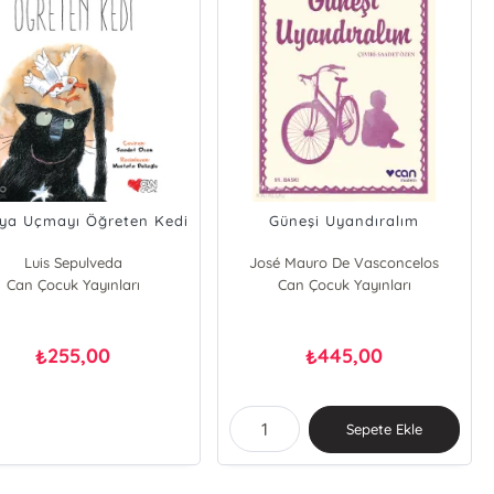
ıya Uçmayı Öğreten Kedi
Güneşi Uyandıralım
Luis Sepulveda
José Mauro De Vasconcelos
Can Çocuk Yayınları
Can Çocuk Yayınları
255,00
445,00
₺
₺
Sepete Ekle