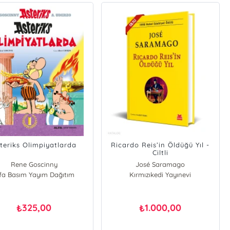
teriks Olimpiyatlarda
Ricardo Reis’in Öldüğü Yıl -
Ciltli
Rene Goscinny
José Saramago
lfa Basım Yayım Dağıtım
Kırmızıkedi Yayınevi
325,00
1.000,00
₺
₺