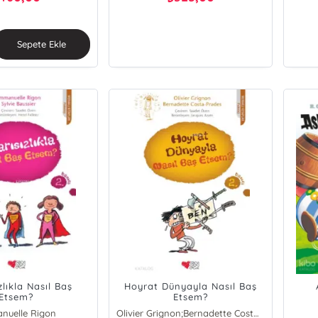
Sepete Ekle
zlıkla Nasıl Baş
Hoyrat Dünyayla Nasıl Baş
Etsem?
Etsem?
nuelle Rigon
Olivier Grignon;Bernadette Costa-Prades