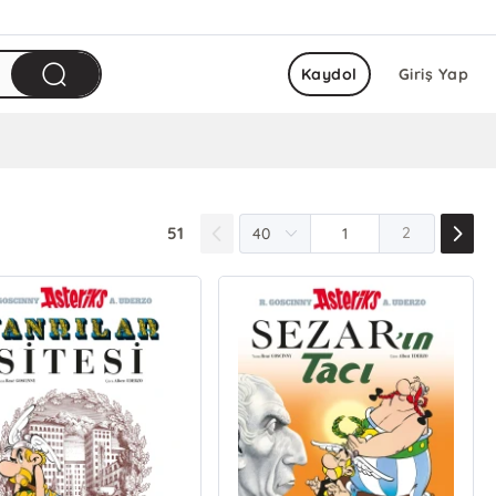
Kaydol
Giriş Yap
51
2