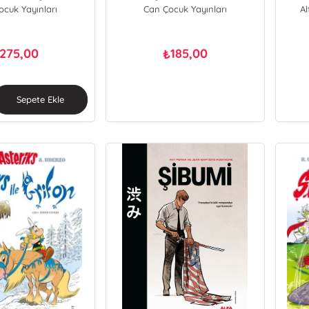
cuk Yayınları
vie Baussier
Bernadette Costa-Prades
Can Çocuk Yayınları
A
igon;Sylvie Baussier
Olivier Grignon
275,00
185,00
₺
Sepete Ekle