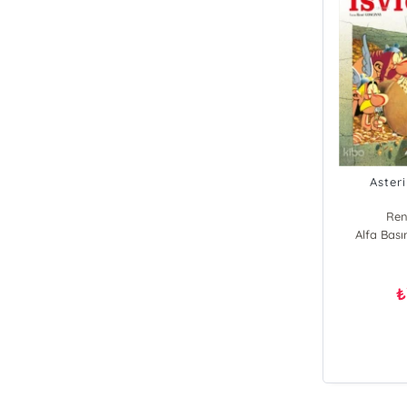
Asteri
Ren
Alfa Bas
₺