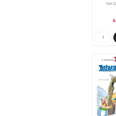
Can Ço
Syl
Emmanuelle R
₺