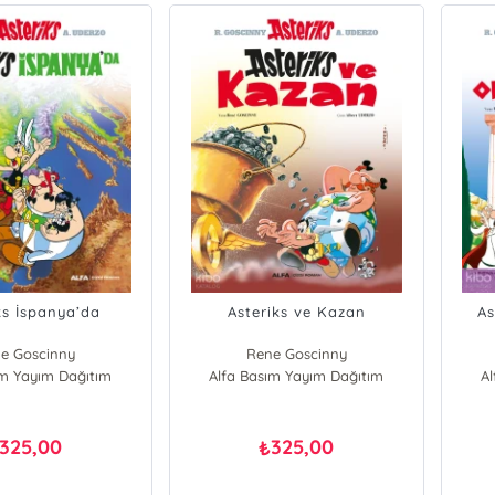
ks İspanya’da
Asteriks ve Kazan
As
e Goscinny
Rene Goscinny
ım Yayım Dağıtım
Alfa Basım Yayım Dağıtım
A
325,00
325,00
₺