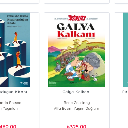
uzluğun Kitabı
Galya Kalkanı
Pı
ando Pessoa
Rene Goscinny
n Yayınları
Alfa Basım Yayım Dağıtım
460,00
325,00
₺