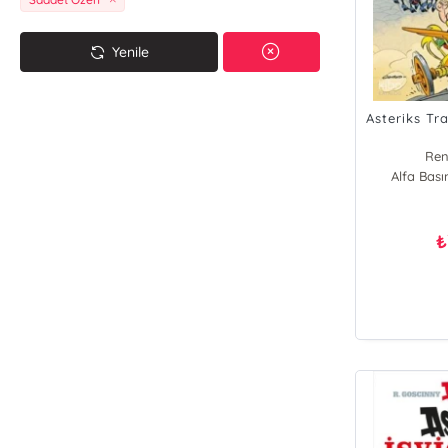
Yenile
Asteriks Tr
Ren
Alfa Bas
₺