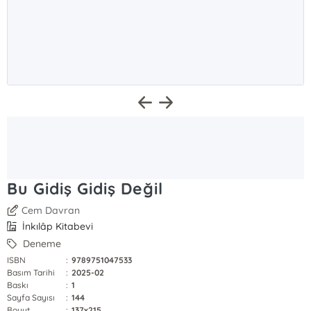
Bu Gidiş Gidiş Değil
Cem Davran
İnkılâp Kitabevi
Deneme
ISBN
:
9789751047533
Basım Tarihi
:
2025-02
Baskı
:
1
Sayfa Sayısı
:
144
Boyut
:
137x215