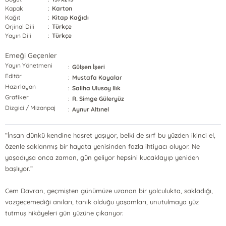
Kapak
:
Karton
Kağıt
:
Kitap Kağıdı
Orjinal Dili
:
Türkçe
Yayın Dili
:
Türkçe
Emeği Geçenler
Yayın Yönetmeni
:
Gülşen İşeri
Editör
:
Mustafa Kayalar
Hazırlayan
:
Saliha Ulusoy Ilık
Grafiker
:
R. Simge Güleryüz
Dizgici / Mizanpaj
:
Aynur Altınel
“İnsan dünkü kendine hasret yaşıyor, belki de sırf bu yüzden ikinci el,
özenle saklanmış bir hayata yenisinden fazla ihtiyacı oluyor. Ne
yaşadıysa onca zaman, gün geliyor hepsini kucaklayıp yeniden
başlıyor.”
Cem Davran, geçmişten günümüze uzanan bir yolculukta, sakladığı,
vazgeçemediği anıları, tanık olduğu yaşamları, unutulmaya yüz
tutmuş hikâyeleri gün yüzüne çıkarıyor.