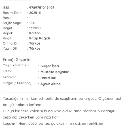
ISBN
:
9789751049407
Basım Tarihi
:
2025-11
Baskı
:
1
Sayfa Sayısı
:
184
Boyut
:
135x195
Kapak
:
Karton
Kağıt
:
Kitap Kağıdı
Orjinal Dili
:
Türkçe
Yayın Dili
:
Türkçe
Emeği Geçenler
Yayın Yönetmeni
:
Gülşen İşeri
Editör
:
Mustafa Kayalar
Grafiker
:
Raşid Bal
Dizgici / Mizanpaj
:
Aynur Altınel
Yaşadığımız her komedi, belki de uzaylıların senaryosu. O yüzden bol
bol gül, takma kafana.
Dünya bir ceza kolonisi buna ikna olduk, ama madem buradayız,
cezamızı çekerken yanımıza kâr
koyalım! Hem, düşünsenize; galaksinin en asi, en renkli, en