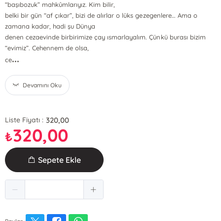
“başıbozuk” mahkûmlarıyız. Kim bilir,
belki bir gün “af çıkar”, bizi de alırlar o lüks gezegenlere… Ama o
zamana kadar, hadi şu Dünya
denen cezaevinde birbirimize çay ısmarlayalım. Çünkü burası bizim
“evimiz”. Cehennem de olsa,
...
ce
Devamını Oku
320,00
Liste Fiyatı :
320,00
₺
Sepete Ekle