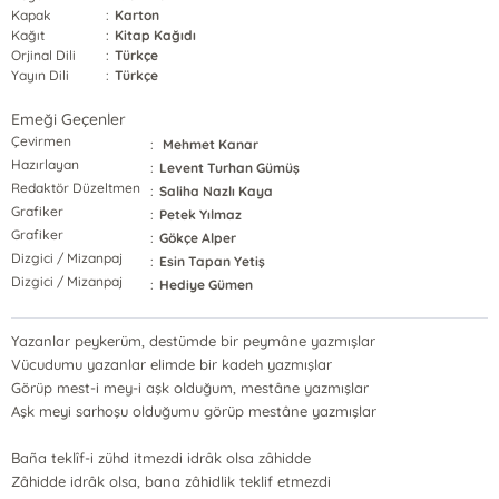
Kapak
:
Karton
Kağıt
:
Kitap Kağıdı
Orjinal Dili
:
Türkçe
Yayın Dili
:
Türkçe
Emeği Geçenler
Çevirmen
:
Mehmet Kanar
Hazırlayan
:
Levent Turhan Gümüş
Redaktör Düzeltmen
:
Saliha Nazlı Kaya
Grafiker
:
Petek Yılmaz
Grafiker
:
Gökçe Alper
Dizgici / Mizanpaj
:
Esin Tapan Yetiş
Dizgici / Mizanpaj
:
Hediye Gümen
Yazanlar peykerüm, destümde bir peymâne yazmışlar
Vücudumu yazanlar elimde bir kadeh yazmışlar
Görüp mest-i mey-i aşk olduğum, mestâne yazmışlar
Aşk meyi sarhoşu olduğumu görüp mestâne yazmışlar
Baña teklîf-i zühd itmezdi idrâk olsa zâhidde
Zâhidde idrâk olsa, bana zâhidlik teklif etmezdi