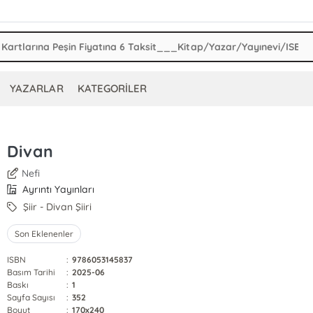
YAZARLAR
KATEGORİLER
Divan
Nefi
Ayrıntı Yayınları
Şiir - Divan Şiiri
Son Eklenenler
ISBN
:
9786053145837
Basım Tarihi
:
2025-06
Baskı
:
1
Sayfa Sayısı
:
352
Boyut
:
170x240