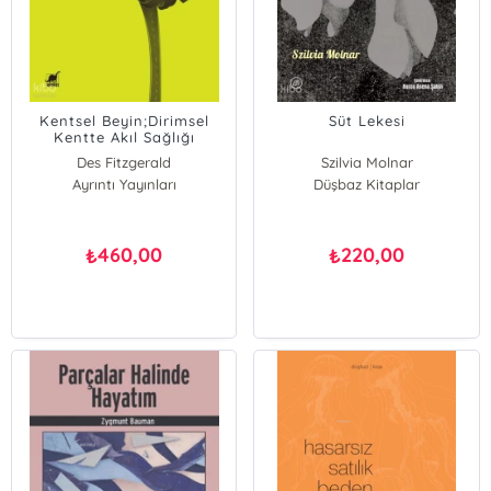
Kentsel Beyin;Dirimsel
Süt Lekesi
Kentte Akıl Sağlığı
Des Fitzgerald
Szilvia Molnar
Ayrıntı Yayınları
Nikolas Rose
Düşbaz Kitaplar
460,00
220,00
₺
₺