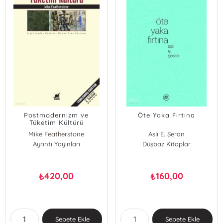
Postmodernizm ve
Öte Yaka Fırtına
Tüketim Kültürü
Mike Featherstone
Aslı E. Şeran
Ayrıntı Yayınları
Düşbaz Kitaplar
420,00
160,00
₺
₺
Sepete Ekle
Sepete Ekle