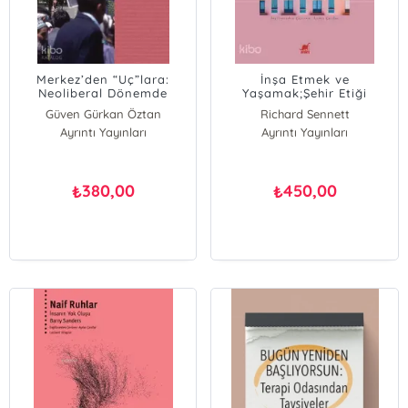
Merkez’den “Uç”lara:
İnşa Etmek ve
Neoliberal Dönemde
Yaşamak;Şehir Etiği
Türkiye’de Sağ Siyaset
Güven Gürkan Öztan
Richard Sennett
(1983-2002)
Ayrıntı Yayınları
Ayrıntı Yayınları
380,00
450,00
₺
₺