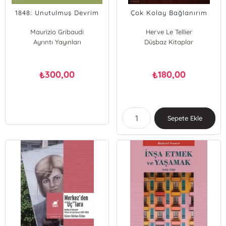
1848: Unutulmuş Devrim
Çok Kolay Bağlanırım
Maurizio Gribaudi
Herve Le Tellier
Michèle Riot-Sarcey
Ayrıntı Yayınları
Düşbaz Kitaplar
300,00
180,00
₺
₺
Sepete Ekle