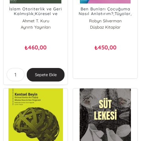
İslam Otoriterlik ve Geri
Ben Bunları Çocuğuma
Kalmışlık;Küresel ve
Nasıl Anlatırım?;Tüyolar,
Tarihsel Bir Karşılaştırma
Senaryolar, Hikâyeler ve
Ahmet T. Kuru
Robyn Silverman
En Zorlu Konuşmaları Bile
Ayrıntı Yayınları
Düşbaz Kitaplar
Kolaylaştırmanın Yolları
460,00
450,00
₺
₺
Sepete Ekle