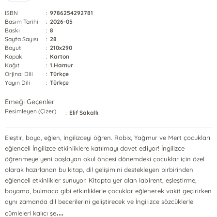
ISBN
:
9786254292781
Basım Tarihi
:
2026-05
Baskı
:
8
Sayfa Sayısı
:
28
Boyut
:
210x290
Kapak
:
Karton
Kağıt
:
1.Hamur
Orjinal Dili
:
Türkçe
Yayın Dili
:
Türkçe
Emeği Geçenler
Resimleyen (Çizer)
:
Elif Sakallı
Eleştir, boya, eğlen, İngilizceyi öğren. Robix, Yağmur ve Mert çocukları
eğlenceli İngilizce etkinliklere katılmayı davet ediyor! İngilizce
öğrenmeye yeni başlayan okul öncesi dönemdeki çocuklar için özel
olarak hazırlanan bu kitap, dil gelişimini destekleyen birbirinden
eğlenceli etkinlikler sunuyor. Kitapta yer alan labirent, eşleştirme,
boyama, bulmaca gibi etkinliklerle çocuklar eğlenerek vakit geçirirken
aynı zamanda dil becerilerini geliştirecek ve İngilizce sözcüklerle
...
cümleleri kalıcı şe